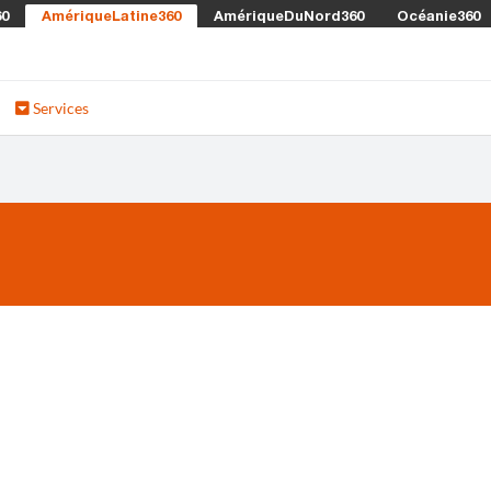
60
AmériqueLatine360
AmériqueDuNord360
Océanie360
Services