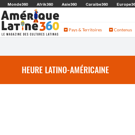
Monde360
Afrik360
Asie360
Caraibe360
Europe3
Pays & Territoires
Contenus
HEURE LATINO-AMÉRICAINE