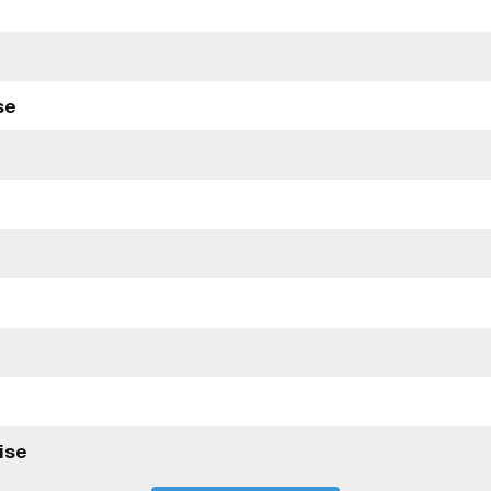
se
ise