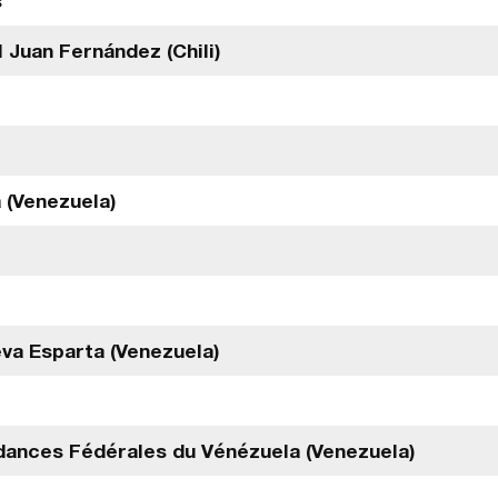
s
 Juan Fernández (Chili)
 (Venezuela)
eva Esparta (Venezuela)
dances Fédérales du Vénézuela (Venezuela)