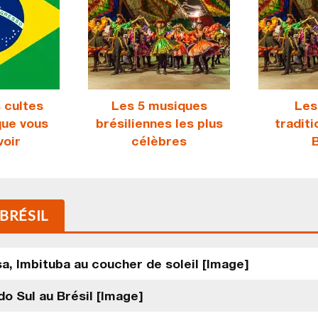
s cultes
Les 5 musiques
Les
que vous
brésiliennes les plus
traditi
voir
célèbres
B
 BRÉSIL
sa, Imbituba au coucher de soleil [Image]
do Sul au Brésil [Image]