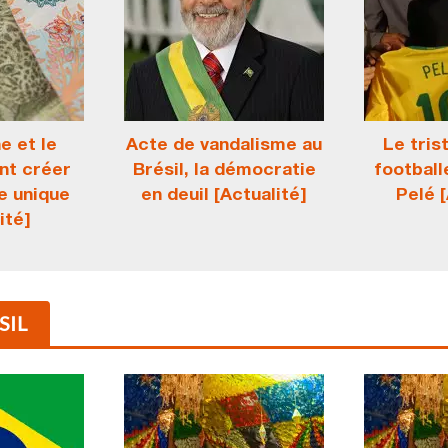
e et le
Acte de vandalisme au
Le tris
ent créer
Brésil, la démocratie
football
e unique
en deuil [Actualité]
Pelé [
ité]
SIL