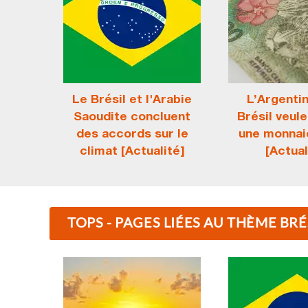
Le Brésil et l'Arabie
L’Argentin
Saoudite concluent
Brésil veul
des accords sur le
une monnai
climat [Actualité]
[Actual
TOPS - PAGES LIÉES AU THÈME BRÉ