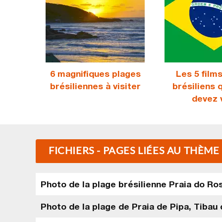
6 magnifiques plages
Les 5 film
brésiliennes à visiter
brésiliens 
devez 
FICHIERS - PAGES LIÉES AU THÈME
Photo de la plage brésilienne Praia do Ro
Photo de la plage de Praia de Pipa, Tibau 