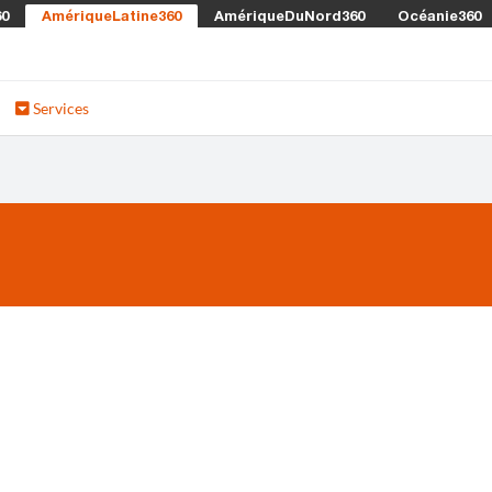
60
AmériqueLatine360
AmériqueDuNord360
Océanie360
Services