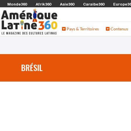
Monde360
Afrik360
Asie360
Caraibe360
Europe3
Pays & Territoires
Contenus
BRÉSIL