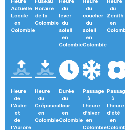
Heure
Fuseau
Heure
Heure
Heure
Actuelle
Horaire
du
du
du
Locale
de la
lever
coucher
Zenith
en
Colombie
du
du
en
Colombie
soleil
soleil
Colombi
en
en
Colombie
Colombie
Heure
Heure
Durée
Passage
Passage
de
du
du
à
à
l'Aube
Crépuscule
Jour
l'heure
l'heure
et
en
en
d'hiver
d'été
de
Colombie
Colombie
en
en
l'Aurore
Colombie
Colombi