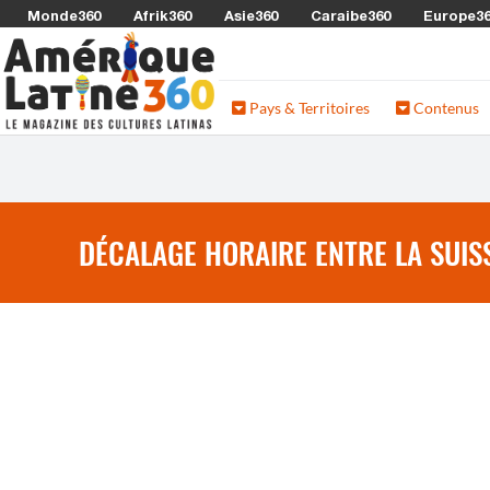
Monde360
Afrik360
Asie360
Caraibe360
Europe3
Pays & Territoires
Contenus
DÉCALAGE HORAIRE ENTRE LA SUISS