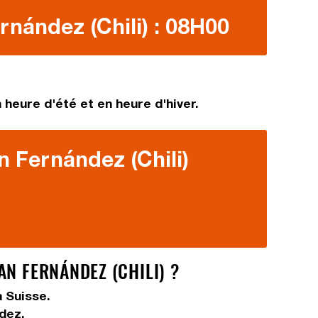
rnández (Chili) : 08H00
 heure d'été et en heure d'hiver.
n Fernández (Chili)
N FERNÁNDEZ (CHILI) ?
a Suisse.
dez.