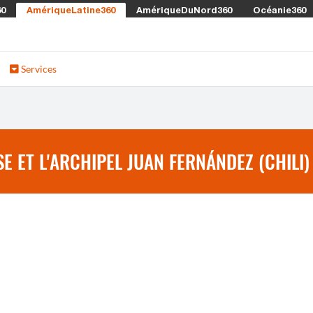
60
AmériqueLatine360
AmériqueDuNord360
Océanie360
Services
E ET L'ARCHIPEL JUAN FERNÁNDEZ (CHILI)