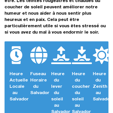
être. Les teintes rougeâtres et chaudes du
coucher de soleil peuvent améliorer notre
humeur et nous aider à nous sentir plus
heureux et en paix. Cela peut être
particulièrement utile si vous êtes stressé ou
si vous avez du mal à vous endormir le soir.
Heure
Fuseau
Heure
Heure
Heure
Actuelle
Horaire
du
du
du
Locale
du
lever
coucher
Zenith
au
Salvador
du
du
au
Salvador
soleil
soleil
Salvador
au
au
Salvador
Salvador