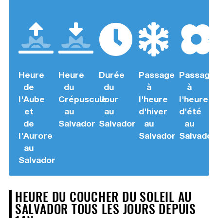
Heure
Heure
Durée
Passage
Passage
de
du
du
à
à
l'Aube
Crépuscule
Jour
l'heure
l'heure
et
au
au
d'hiver
d'été
de
Salvador
Salvador
au
au
l'Aurore
Salvador
Salvador
au
Salvador
HEURE DU COUCHER DU SOLEIL AU
SALVADOR TOUS LES JOURS DEPUIS