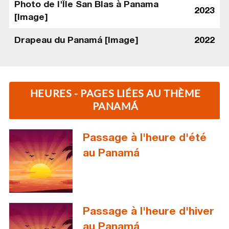
Photo de l'Île San Blas à Panama
2023
[Image]
Drapeau du Panamá [Image]
2022
HEURES - PAGES LIÉES AU THÈME
PANAMÁ
Passage à l'heure d'été
au Panamá
Passage à l'heure d'hiver
au Panamá