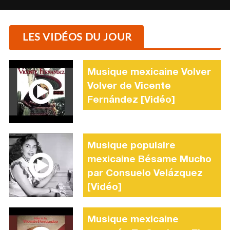
LES VIDÉOS DU JOUR
Musique mexicaine Volver
Volver de Vicente
Fernández [Vidéo]
Musique populaire
mexicaine Bésame Mucho
par Consuelo Velázquez
[Vidéo]
Musique mexicaine