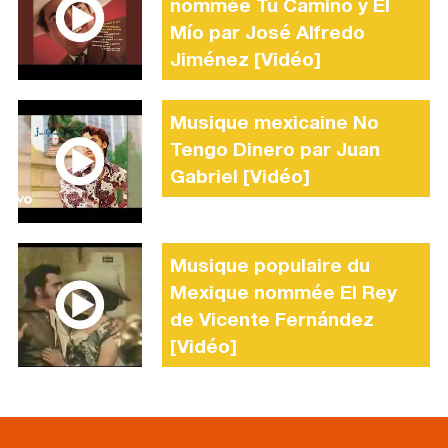
nommée Tu Camino y El
Mío par José Alfredo
Jiménez [Vidéo]
Musique mexicaine No
Tengo Dinero par Juan
Gabriel [Vidéo]
Musique populaire du
Mexique nommée El Rey
de Vicente Fernández
[Vidéo]