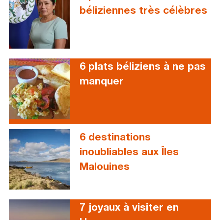
béliziennes très célèbres
6 plats béliziens à ne pas
manquer
6 destinations
inoubliables aux Îles
Malouines
7 joyaux à visiter en