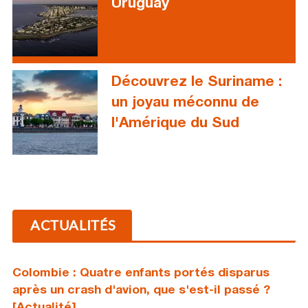
Uruguay
Découvrez le Suriname :
un joyau méconnu de
l'Amérique du Sud
ACTUALITÉS
Colombie : Quatre enfants portés disparus
après un crash d'avion, que s'est-il passé ?
[Actualité]