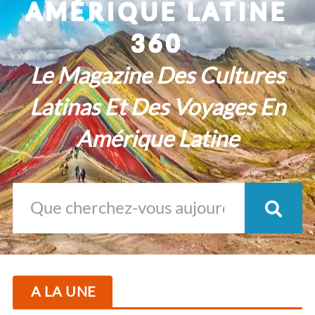
AMÉRIQUE LATINE
360
Le Magazine Des Cultures
Latinas Et Des Voyages En
Amérique Latine
A LA UNE