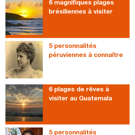
6 magnifiques plages
brésiliennes à visiter
5 personnalités
péruviennes à connaître
6 plages de rêves à
visiter au Guatemala
5 personnalités