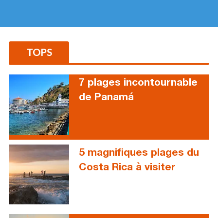
TOPS
7 plages incontournable
de Panamá
5 magnifiques plages du
Costa Rica à visiter