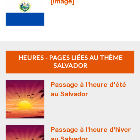
[Image]
HEURES - PAGES LIÉES AU THÈME
SALVADOR
Passage à l'heure d'été
au Salvador
Passage à l'heure d'hiver
au Salvador