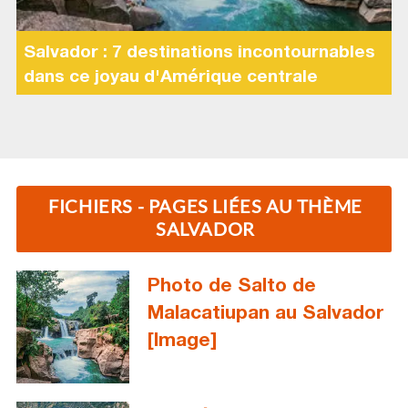
Salvador : 7 destinations incontournables
dans ce joyau d'Amérique centrale
FICHIERS - PAGES LIÉES AU THÈME
SALVADOR
Photo de Salto de
Malacatiupan au Salvador
[Image]