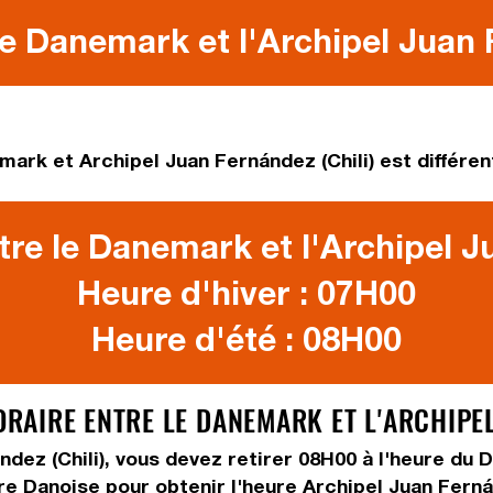
e Danemark et l'Archipel Juan 
ark et Archipel Juan Fernández (Chili) est différent
re le Danemark et l'Archipel J
Heure d'hiver : 07H00
Heure d'été : 08H00
AIRE ENTRE LE DANEMARK ET L'ARCHIPEL 
ndez (Chili), vous devez
retirer 08H00
à l'heure du 
ure Danoise pour obtenir l'heure Archipel Juan Fern