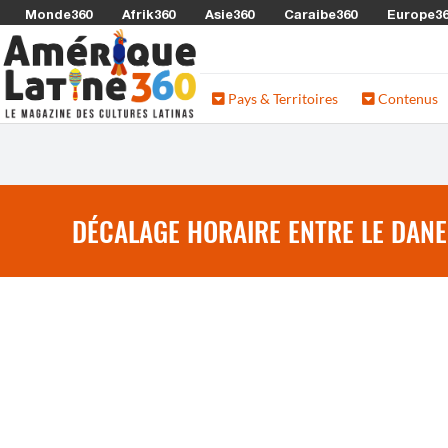
Monde360
Afrik360
Asie360
Caraibe360
Europe3
Pays & Territoires
Contenus
DÉCALAGE HORAIRE ENTRE LE DANE