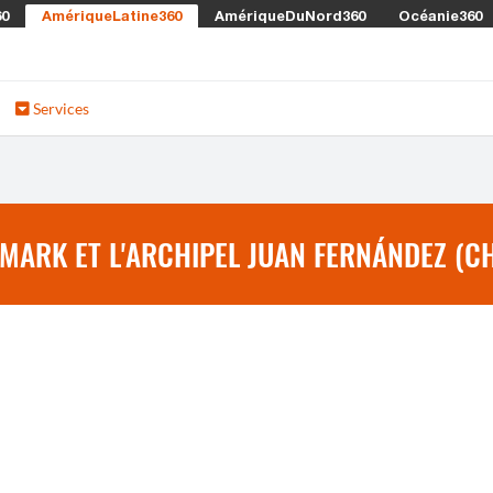
60
AmériqueLatine360
AmériqueDuNord360
Océanie360
Services
MARK ET L'ARCHIPEL JUAN FERNÁNDEZ (CH