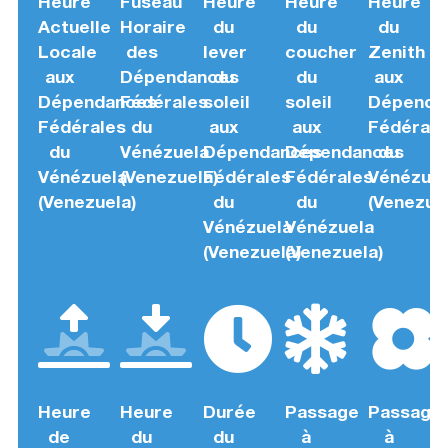
Heure
Fuseau
Heure
Heure
Heure
Actuelle
Horaire
du
du
du
Locale
des
lever
coucher
Zenith
aux
Dépendances
du
du
aux
Dépendances
Fédérales
soleil
soleil
Dépenda
Fédérales
du
aux
aux
Fédérale
du
Vénézuela
Dépendances
Dépendances
du
Vénézuela
(Venezuela)
Fédérales
Fédérales
Vénézuel
(Venezuela)
du
du
(Venezuel
Vénézuela
Vénézuela
(Venezuela)
(Venezuela)
Heure
Heure
Durée
Passage
Passage
de
du
du
à
à