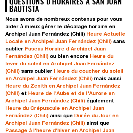
QUESTIONS D'HORAIRES À SAN JUAN
BAUTISTA
Nous avons de nombreux contenus pour vous
aider à mieux gérer le décalage horaire en
Archipel Juan Fernández (Chili)
Heure Actuelle
Locale en Archipel Juan Fernández (Chili)
sans
oublier
Fuseau Horaire d'Archipel Juan
Fernández (Chili)
ou bien encore
Heure du
lever du soleil en Archipel Juan Fernández
(Chili)
sans oublier
Heure du coucher du soleil
en Archipel Juan Fernández (Chili)
mais aussi
Heure du Zenith en Archipel Juan Fernández
(Chili)
et
Heure de l'Aube et de l'Aurore en
Archipel Juan Fernández (Chili)
également
Heure du Crépuscule en Archipel Juan
Fernández (Chili)
ainsi que
Durée du Jour en
Archipel Juan Fernández (Chili)
ainsi que
Passage à l'heure d'hiver en Archipel Juan