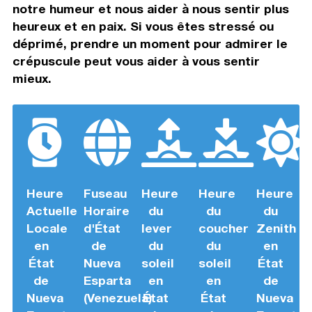
notre humeur et nous aider à nous sentir plus
heureux et en paix. Si vous êtes stressé ou
déprimé, prendre un moment pour admirer le
crépuscule peut vous aider à vous sentir
mieux.
Heure
Fuseau
Heure
Heure
Heure
Actuelle
Horaire
du
du
du
Locale
d'État
lever
coucher
Zenith
en
de
du
du
en
État
Nueva
soleil
soleil
État
de
Esparta
en
en
de
Nueva
(Venezuela)
État
État
Nueva