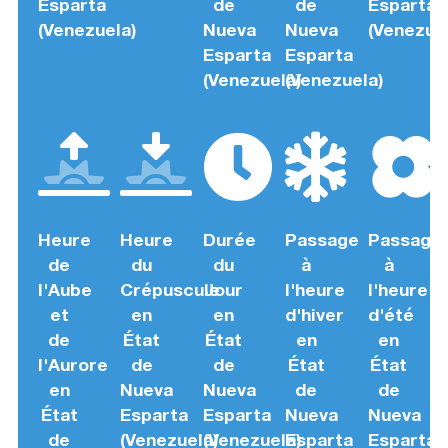
Esparta
de
de
Esparta
(Venezuela)
Nueva
Nueva
(Venezuel
Esparta
Esparta
(Venezuela)
(Venezuela)
Heure
Heure
Durée
Passage
Passage
de
du
du
à
à
l'Aube
Crépuscule
Jour
l'heure
l'heure
et
en
en
d'hiver
d'été
de
État
État
en
en
l'Aurore
de
de
État
État
en
Nueva
Nueva
de
de
État
Esparta
Esparta
Nueva
Nueva
de
(Venezuela)
(Venezuela)
Esparta
Esparta