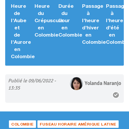
Heure
Heure
Durée
Passage
Passage
de
du
du
à
à
l'Aube
Crépuscule
Jour
l'heure
l'heure
et
en
en
d'hiver
d'été
de
Colombie
Colombie
en
en
l'Aurore
Colombie
Colombi
en
Colombie
Publié le 09/06/2022 -
Yolanda Naranjo
13:35
COLOMBIE
FUSEAU HORAIRE AMÉRIQUE LATINE