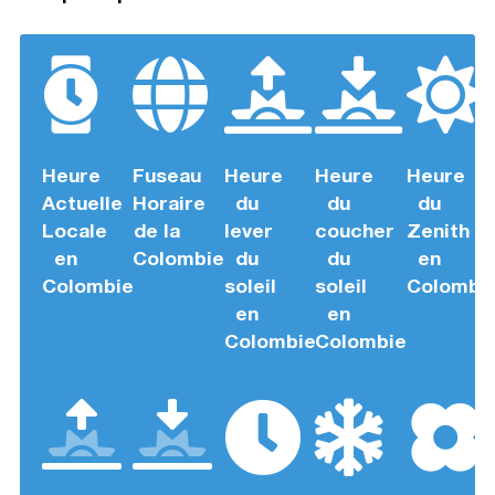
Heure
Fuseau
Heure
Heure
Heure
Actuelle
Horaire
du
du
du
Locale
de la
lever
coucher
Zenith
en
Colombie
du
du
en
Colombie
soleil
soleil
Colombi
en
en
Colombie
Colombie