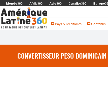
Monde360
Afrik360
Asie360
Caraibe360
Europe3
Pays & Territoires
Contenus
CONVERTISSEUR PESO DOMINICAIN