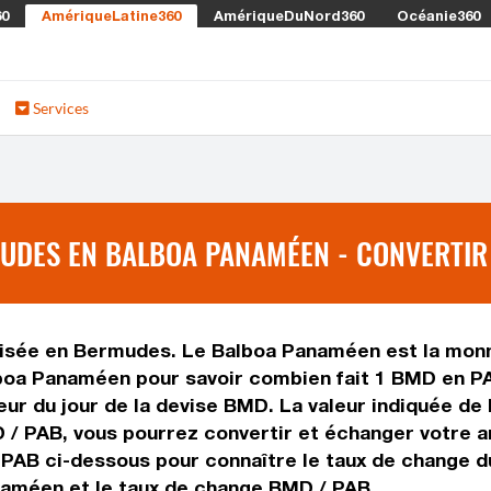
60
AmériqueLatine360
AmériqueDuNord360
Océanie360
Services
UDES EN BALBOA PANAMÉEN - CONVERTIR
lisée en Bermudes. Le Balboa Panaméen est la monna
oa Panaméen pour savoir combien fait 1 BMD en PAB
eur du jour de la devise BMD. La valeur indiquée d
 / PAB, vous pourrez convertir et échanger votre 
s PAB ci-dessous pour connaître le taux de change 
naméen et le taux de change BMD / PAB.