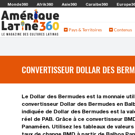
Monde360
Afrik360
Asie360
Caraibe360
Europe3
Pays & Territoires
Contenus
CONVERTISSEUR DOLLAR DES BERM
Le Dollar des Bermudes est la monnaie uti
convertisseur Dollar des Bermudes en Balb
indiquée de Dollar des Bermudes est la val
réel de PAB. Grâce à ce convertisseur BMD
Panaméen. Utilisez les tableaux de valeur
taux de change BMD à partir de Balboa Pa