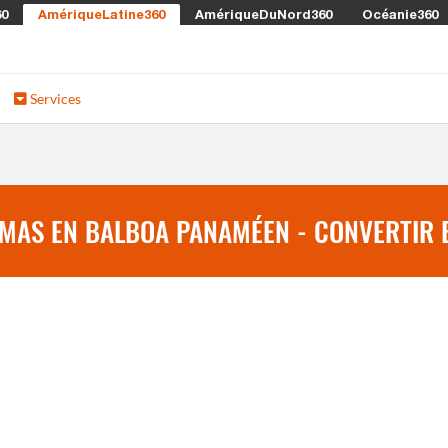
60
AmériqueLatine360
AmériqueDuNord360
Océanie360
Services
MAS EN BALBOA PANAMÉEN - CONVERTIR 