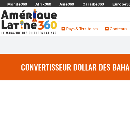
Monde360
Afrik360
Asie360
Caraibe360
Europe3
Pays & Territoires
Contenus
CONVERTISSEUR DOLLAR DES BAHA