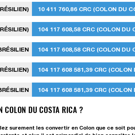
BRÉSILIEN)
10 411 760,86 CRC (COLON DU C
BRÉSILIEN)
104 117 608,58 CRC (COLON DU 
BRÉSILIEN
104 117 608,58 CRC (COLON DU 
BRÉSILIEN)
104 117 608 581,39 CRC (COLON
BRÉSILIEN
104 117 608 581,39 CRC (COLON
EN COLON DU COSTA RICA ?
lez surement les convertir en Colon que ce soit pou