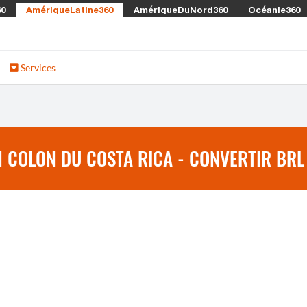
60
AmériqueLatine360
AmériqueDuNord360
Océanie360
Services
N COLON DU COSTA RICA - CONVERTIR BRL