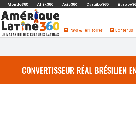
Monde360
Afrik360
Asie360
Caraibe360
Europe3
Pays & Territoires
Contenus
CONVERTISSEUR RÉAL BRÉSILIEN E