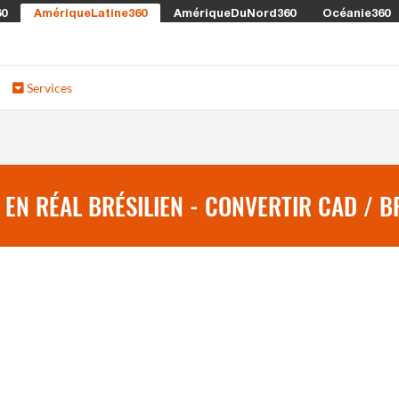
60
AmériqueLatine360
AmériqueDuNord360
Océanie360
Services
EN RÉAL BRÉSILIEN - CONVERTIR CAD / B