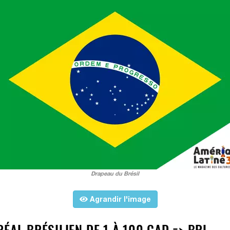
Drapeau du Brésil
Agrandir l'image
ÉAL BRÉSILIEN DE 1 À 100 CAD => BRL