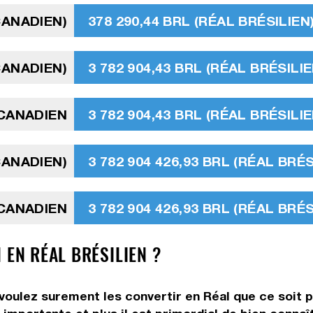
CANADIEN)
378 290,44 BRL (RÉAL BRÉSILIEN
CANADIEN)
3 782 904,43 BRL (RÉAL BRÉSILIE
 CANADIEN
3 782 904,43 BRL (RÉAL BRÉSILIE
CANADIEN)
3 782 904 426,93 BRL (RÉAL BRÉS
 CANADIEN
3 782 904 426,93 BRL (RÉAL BRÉS
 EN RÉAL BRÉSILIEN ?
 voulez surement les convertir en Réal que ce soit p