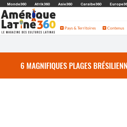
Monde360
Afrik360
Asie360
Caraibe360
Europe3
Pays & Territoires
Contenus
6 MAGNIFIQUES PLAGES BRÉSILIENN