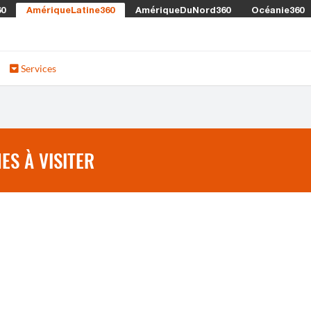
60
AmériqueLatine360
AmériqueDuNord360
Océanie360
Services
ES À VISITER