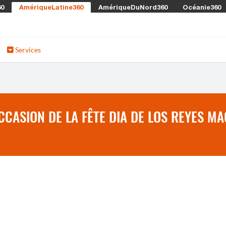
60
AmériqueLatine360
AmériqueDuNord360
Océanie360
Services
CCASION DE LA FÊTE DIA DE LOS REYES MA