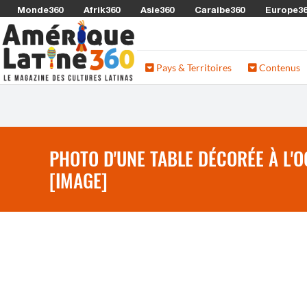
Monde360
Afrik360
Asie360
Caraibe360
Europe3
Pays & Territoires
Contenus
PHOTO D'UNE TABLE DÉCORÉE À L'O
[IMAGE]