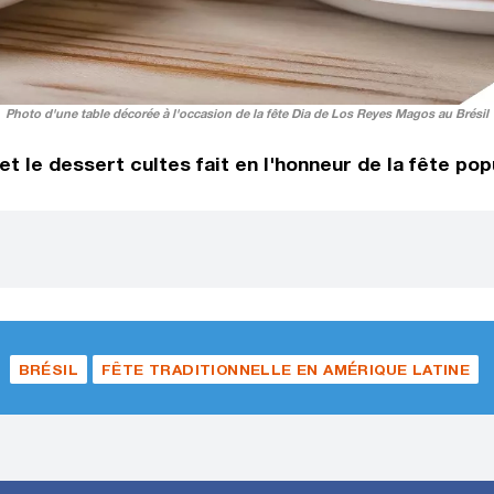
Photo d'une table décorée à l'occasion de la fête Dia de Los Reyes Magos au Brésil
t le dessert cultes fait en l'honneur de la fête po
BRÉSIL
FÊTE TRADITIONNELLE EN AMÉRIQUE LATINE