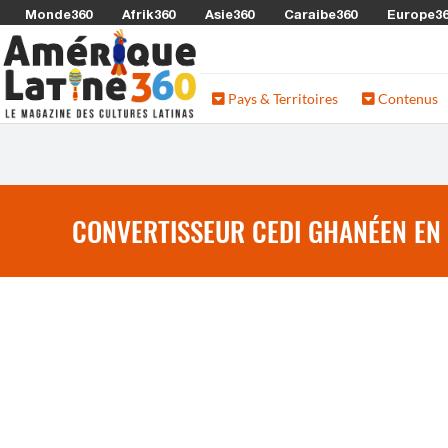
Monde360
Afrik360
Asie360
Caraibe360
Europe3
Pays & Territoires
Contenus
CONVERTISSEUR CEDI GHANÉEN EN 