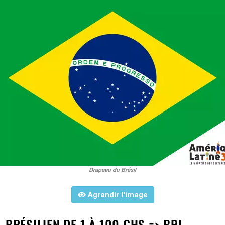
Drapeau du Brésil
Agrandir l'image
 BRÉSILIEN DE 1 À 100 GHS => BRL