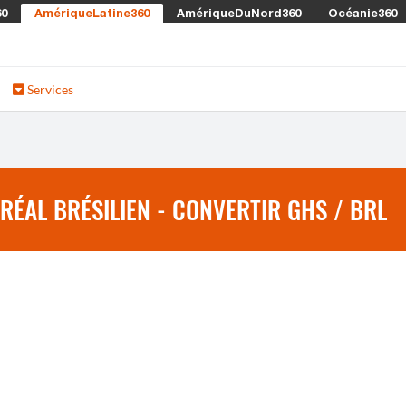
60
AmériqueLatine360
AmériqueDuNord360
Océanie360
Services
RÉAL BRÉSILIEN - CONVERTIR GHS / BRL