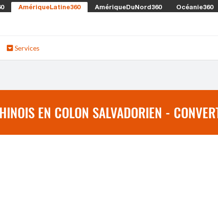
60
AmériqueLatine360
AmériqueDuNord360
Océanie360
Services
INOIS EN COLON SALVADORIEN - CONVERT