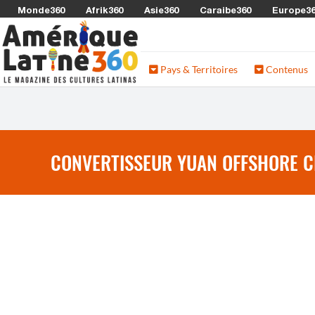
Monde360
Afrik360
Asie360
Caraibe360
Europe3
Pays & Territoires
Contenus
CONVERTISSEUR YUAN OFFSHORE CH