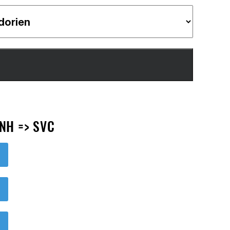
NH => SVC