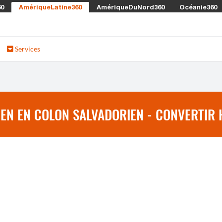
60
AmériqueLatine360
AmériqueDuNord360
Océanie360
Services
N EN COLON SALVADORIEN - CONVERTIR 