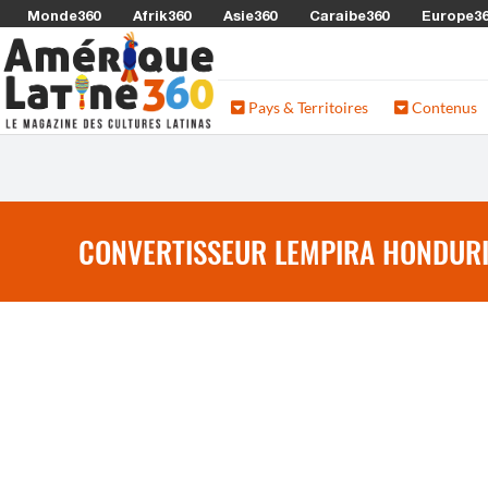
Monde360
Afrik360
Asie360
Caraibe360
Europe3
Pays & Territoires
Contenus
CONVERTISSEUR LEMPIRA HONDURIE