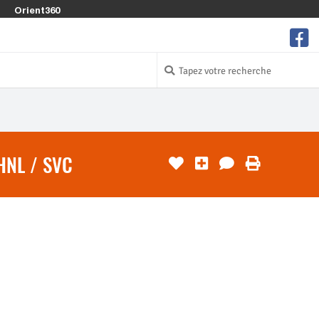
Orient360
HNL / SVC