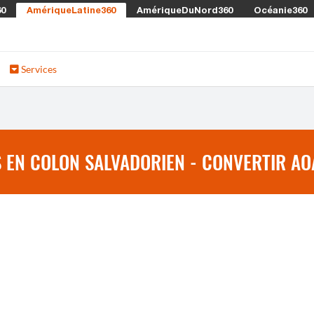
60
AmériqueLatine360
AmériqueDuNord360
Océanie360
Services
EN COLON SALVADORIEN - CONVERTIR AO