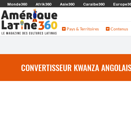
Monde360
Afrik360
Asie360
Caraibe360
Europe3
Pays & Territoires
Contenus
CONVERTISSEUR KWANZA ANGOLAIS 