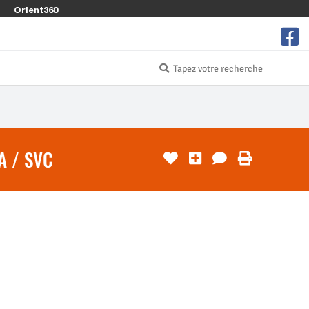
Orient360
A / SVC