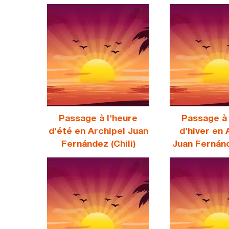
Passage à l'heure
Passage à 
d'été en Archipel Juan
d'hiver en 
Fernández (Chili)
Juan Fernánd