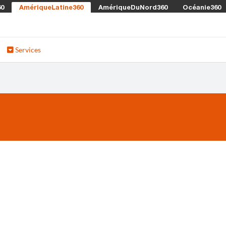
60
AmériqueLatine360
AmériqueDuNord360
Océanie360
Services