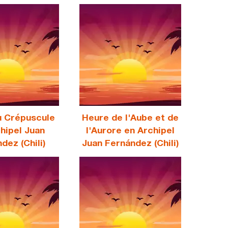
u Crépuscule
Heure de l'Aube et de
hipel Juan
l'Aurore en Archipel
dez (Chili)
Juan Fernández (Chili)