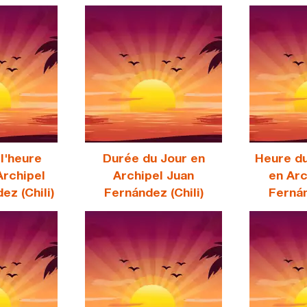
l'heure
Durée du Jour en
Heure d
Archipel
Archipel Juan
en Arc
ez (Chili)
Fernández (Chili)
Fernán