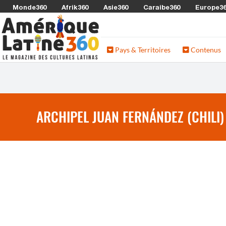
Monde360
Afrik360
Asie360
Caraibe360
Europe3
Pays & Territoires
Contenus
ARCHIPEL JUAN FERNÁNDEZ (CHILI)