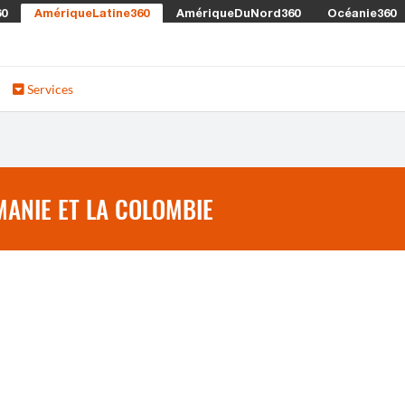
60
AmériqueLatine360
AmériqueDuNord360
Océanie360
Services
ANIE ET LA COLOMBIE