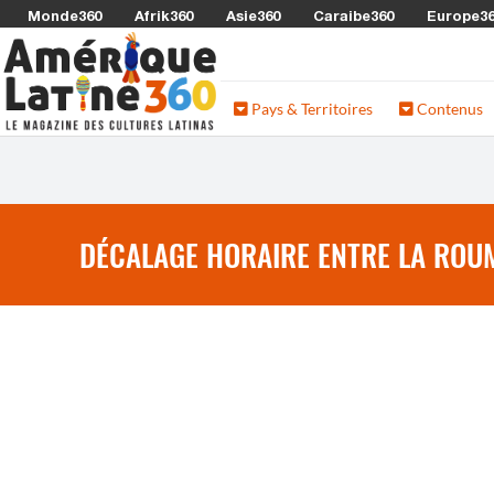
Monde360
Afrik360
Asie360
Caraibe360
Europe3
Pays & Territoires
Contenus
DÉCALAGE HORAIRE ENTRE LA ROUM