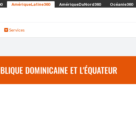
60
AmériqueLatine360
AmériqueDuNord360
Océanie360
Services
BLIQUE DOMINICAINE ET L'ÉQUATEUR