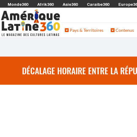
Monde360
Afrik360
Asie360
Caraibe360
Europe3
Pays & Territoires
Contenus
DÉCALAGE HORAIRE ENTRE LA RÉPU