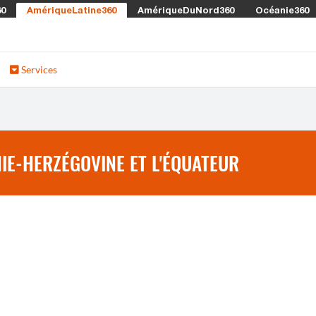
60
AmériqueLatine360
AmériqueDuNord360
Océanie360
Services
IE-HERZÉGOVINE ET L'ÉQUATEUR