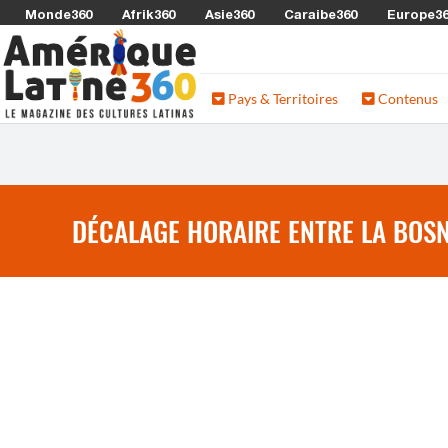
Monde360
Afrik360
Asie360
Caraibe360
Europe3
Pays & Territoires
Contenus
DÉCALAGE HORAIRE ENTRE LA BOSN