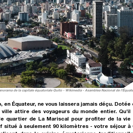
norama de la capitale équatoriale Quito - Wikimedia - Asamblea Nacional de l'Équat
to, en Équateur, ne vous laissera jamais déçu. Dotée
ville attire des voyageurs du monde entier. Qu'il 
 le quartier de La Mariscal pour profiter de la vie
tif situé à seulement 90 kilomètres - votre séjour 