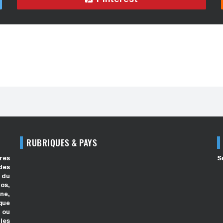
RUBRIQUES & PAYS
res
S
des
 du
os,
ne,
que
 ou
les