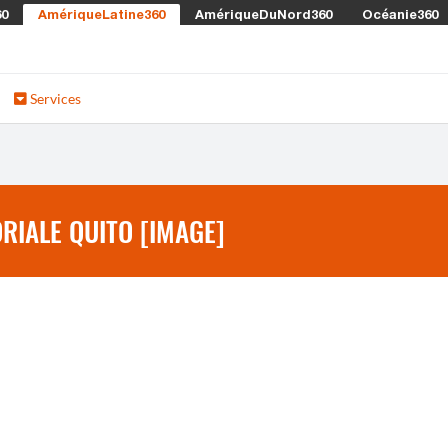
60
AmériqueLatine360
AmériqueDuNord360
Océanie360
Services
RIALE QUITO [IMAGE]