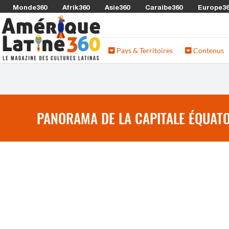
Monde360
Afrik360
Asie360
Caraibe360
Europe3
Pays & Territoires
Contenus
PANORAMA DE LA CAPITALE ÉQUATO