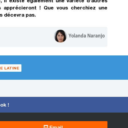
, il existe également une variété d'autres
es apprécieront ! Que vous cherchiez une
s décevra pas.
Yolanda Naranjo
E LATINE
ook !
Email