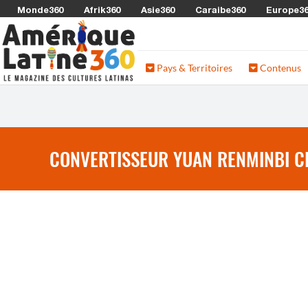
Monde360
Afrik360
Asie360
Caraibe360
Europe3
Pays & Territoires
Contenus
CONVERTISSEUR YUAN RENMINBI CH