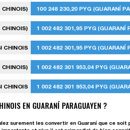
 CHINOIS)
100 248 230,20 PYG (GUARANÍ 
 CHINOIS)
1 002 482 301,95 PYG (GUARANÍ
I CHINOIS
1 002 482 301,95 PYG (GUARANÍ
 CHINOIS)
1 002 482 301 953,04 PYG (GUA
I CHINOIS
1 002 482 301 953,04 PYG (GUA
CHINOIS EN GUARANÍ PARAGUAYEN ?
ulez surement les convertir en Guaraní que ce soit p