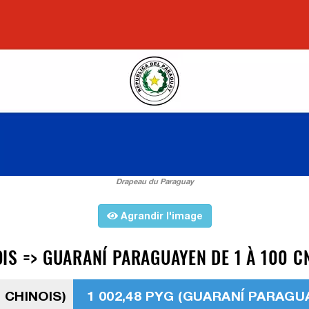
Drapeau du Paraguay
Agrandir l'image
IS => GUARANÍ PARAGUAYEN DE 1 À 100 CN
 CHINOIS)
1 002,48 PYG (GUARANÍ PARAGU