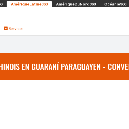
60
AmériqueLatine360
AmériqueDuNord360
Océanie360
Services
INOIS EN GUARANÍ PARAGUAYEN - CONVE