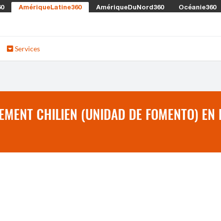
60
AmériqueLatine360
AmériqueDuNord360
Océanie360
Services
EMENT CHILIEN (UNIDAD DE FOMENTO) EN P