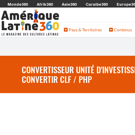
Monde360
Afrik360
Asie360
Caraibe360
Europe3
Pays & Territoires
Contenus
CONVERTISSEUR UNITÉ D'INVESTISS
CONVERTIR CLF / PHP