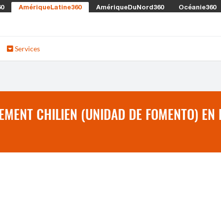
60
AmériqueLatine360
AmériqueDuNord360
Océanie360
Services
EMENT CHILIEN (UNIDAD DE FOMENTO) EN 