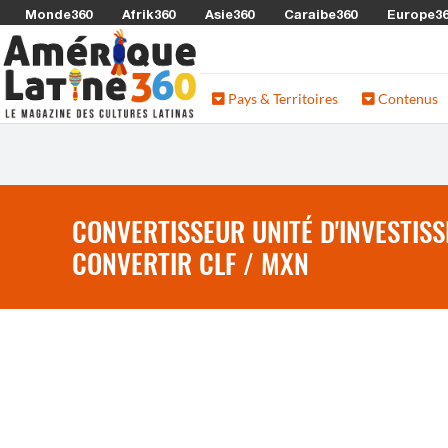
Monde360
Afrik360
Asie360
Caraibe360
Europe3
Pays & Territoires
Contenus
CONVERTISSEUR UNITÉ D'INVESTISS
CONVERTIR CLF / MXN