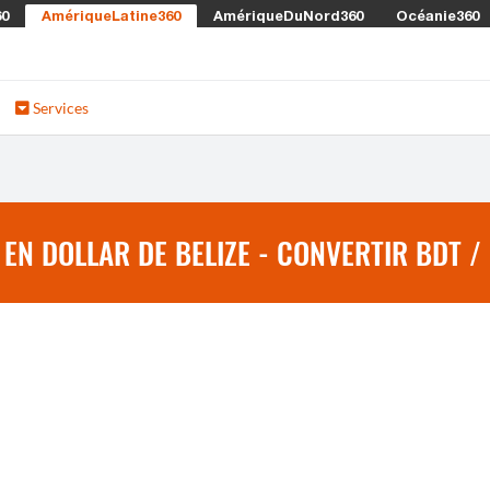
60
AmériqueLatine360
AmériqueDuNord360
Océanie360
Services
EN DOLLAR DE BELIZE - CONVERTIR BDT /