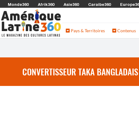
Monde360
Afrik360
Asie360
Caraibe360
Europe3
Pays & Territoires
Contenus
CONVERTISSEUR TAKA BANGLADAIS 