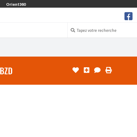
Orient360
 BZD