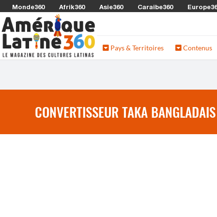
Monde360
Afrik360
Asie360
Caraibe360
Europe3
Pays & Territoires
Contenus
CONVERTISSEUR TAKA BANGLADAIS 