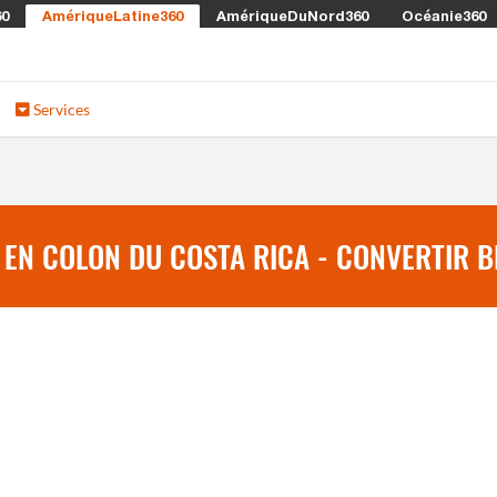
60
AmériqueLatine360
AmériqueDuNord360
Océanie360
Services
EN COLON DU COSTA RICA - CONVERTIR B