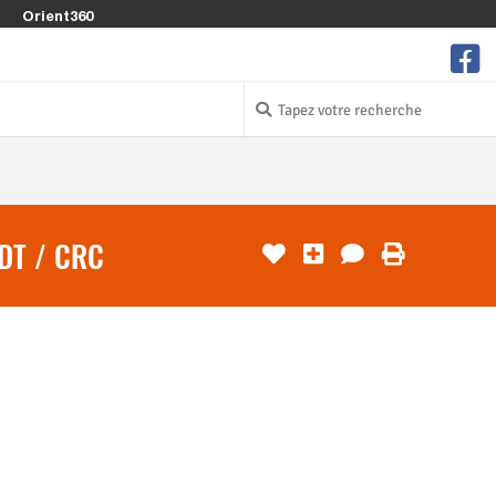
Orient360
DT / CRC