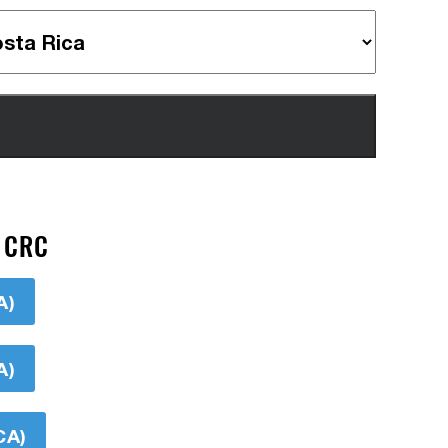
> CRC
A)
A)
CA)