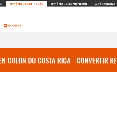
60
AmériqueLatine360
AmériqueDuNord360
Océanie360
Services
EN COLON DU COSTA RICA - CONVERTIR KE