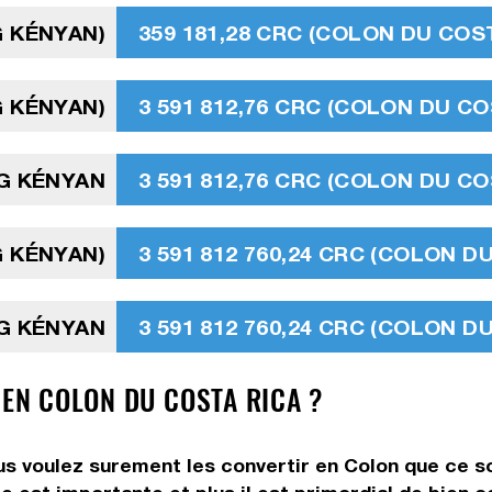
G KÉNYAN)
359 181,28 CRC (COLON DU COST
G KÉNYAN)
3 591 812,76 CRC (COLON DU CO
NG KÉNYAN
3 591 812,76 CRC (COLON DU CO
NG KÉNYAN)
3 591 812 760,24 CRC (COLON D
NG KÉNYAN
3 591 812 760,24 CRC (COLON D
 EN COLON DU COSTA RICA ?
vous voulez surement les convertir en Colon que ce s