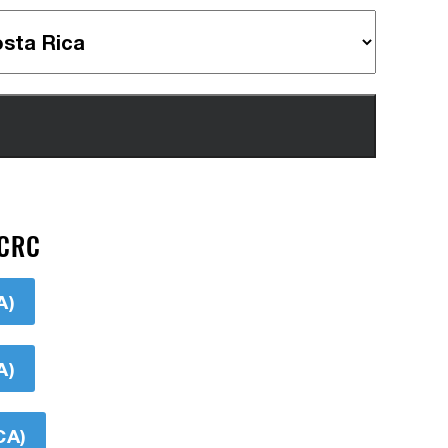
 CRC
A)
A)
CA)