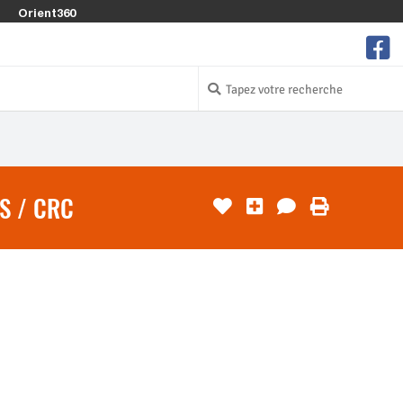
Orient360
S / CRC