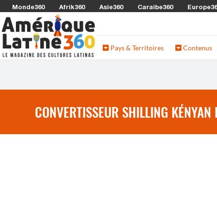
Monde360
Afrik360
Asie360
Caraibe360
Europe3
Pays & Territoires
Contenus
CONVERTISSEUR SHILLING KÉNYAN 