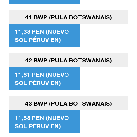
41 BWP (PULA BOTSWANAIS)
11,33 PEN (NUEVO
SOL PÉRUVIEN)
42 BWP (PULA BOTSWANAIS)
11,61 PEN (NUEVO
SOL PÉRUVIEN)
43 BWP (PULA BOTSWANAIS)
11,88 PEN (NUEVO
SOL PÉRUVIEN)