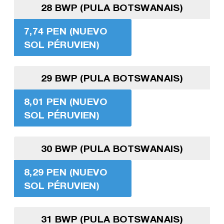
28 BWP (PULA BOTSWANAIS)
7,74 PEN (NUEVO
SOL PÉRUVIEN)
29 BWP (PULA BOTSWANAIS)
8,01 PEN (NUEVO
SOL PÉRUVIEN)
30 BWP (PULA BOTSWANAIS)
8,29 PEN (NUEVO
SOL PÉRUVIEN)
31 BWP (PULA BOTSWANAIS)