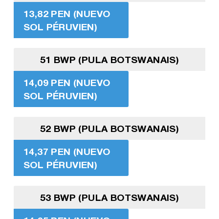
13,82 PEN (NUEVO
SOL PÉRUVIEN)
51 BWP (PULA BOTSWANAIS)
14,09 PEN (NUEVO
SOL PÉRUVIEN)
52 BWP (PULA BOTSWANAIS)
14,37 PEN (NUEVO
SOL PÉRUVIEN)
53 BWP (PULA BOTSWANAIS)