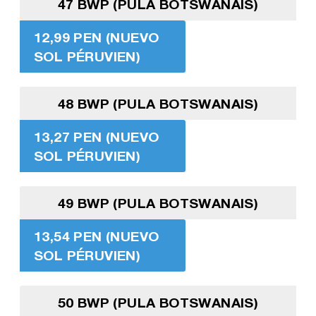
47 BWP (PULA BOTSWANAIS)
12,99 PEN (NUEVO
SOL PÉRUVIEN)
48 BWP (PULA BOTSWANAIS)
13,27 PEN (NUEVO
SOL PÉRUVIEN)
49 BWP (PULA BOTSWANAIS)
13,54 PEN (NUEVO
SOL PÉRUVIEN)
50 BWP (PULA BOTSWANAIS)