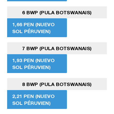
6 BWP (PULA BOTSWANAIS)
1,66 PEN (NUEVO
SOL PÉRUVIEN)
7 BWP (PULA BOTSWANAIS)
1,93 PEN (NUEVO
SOL PÉRUVIEN)
8 BWP (PULA BOTSWANAIS)
2,21 PEN (NUEVO
SOL PÉRUVIEN)