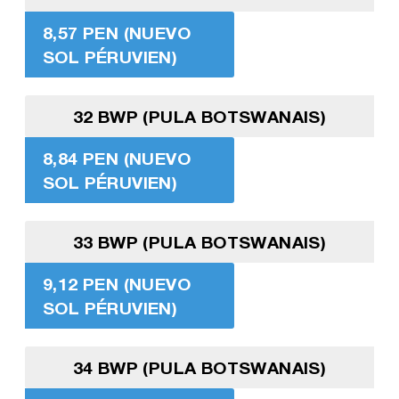
8,57 PEN (NUEVO
SOL PÉRUVIEN)
32 BWP (PULA BOTSWANAIS)
8,84 PEN (NUEVO
SOL PÉRUVIEN)
33 BWP (PULA BOTSWANAIS)
9,12 PEN (NUEVO
SOL PÉRUVIEN)
34 BWP (PULA BOTSWANAIS)