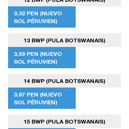
3,32 PEN (NUEVO
SOL PÉRUVIEN)
13 BWP (PULA BOTSWANAIS)
3,59 PEN (NUEVO
SOL PÉRUVIEN)
14 BWP (PULA BOTSWANAIS)
3,87 PEN (NUEVO
SOL PÉRUVIEN)
15 BWP (PULA BOTSWANAIS)