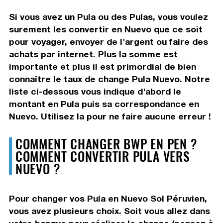
Si vous avez un Pula ou des Pulas, vous voulez
surement les convertir en Nuevo que ce soit
pour voyager, envoyer de l'argent ou faire des
achats par internet. Plus la somme est
importante et plus il est primordial de bien
connaître le taux de change Pula Nuevo. Notre
liste ci-dessous vous indique d'abord le
montant en Pula puis sa correspondance en
Nuevo. Utilisez la pour ne faire aucune erreur !
COMMENT CHANGER BWP EN PEN ?
COMMENT CONVERTIR PULA VERS
NUEVO ?
Pour changer vos Pula en Nuevo Sol Péruvien,
vous avez plusieurs choix. Soit vous allez dans