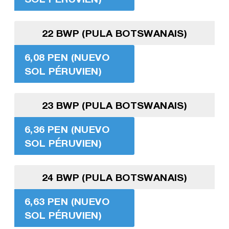
22 BWP (PULA BOTSWANAIS)
6,08 PEN (NUEVO
SOL PÉRUVIEN)
23 BWP (PULA BOTSWANAIS)
6,36 PEN (NUEVO
SOL PÉRUVIEN)
24 BWP (PULA BOTSWANAIS)
6,63 PEN (NUEVO
SOL PÉRUVIEN)