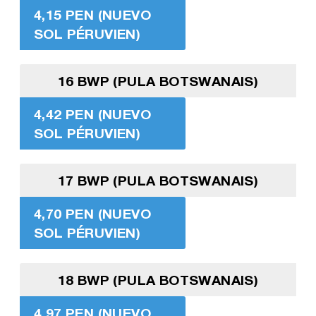
4,15 PEN (NUEVO
SOL PÉRUVIEN)
16 BWP (PULA BOTSWANAIS)
4,42 PEN (NUEVO
SOL PÉRUVIEN)
17 BWP (PULA BOTSWANAIS)
4,70 PEN (NUEVO
SOL PÉRUVIEN)
18 BWP (PULA BOTSWANAIS)
4,97 PEN (NUEVO