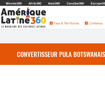
Monde360
Afrik360
Asie360
Caraibe360
Europe3
Pays & Territoires
Contenus
CONVERTISSEUR PULA BOTSWANAIS