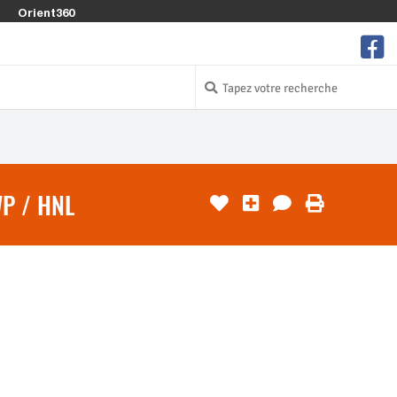
Orient360
P / HNL