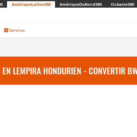
60
AmériqueLatine360
AmériqueDuNord360
Océanie360
Services
 EN LEMPIRA HONDURIEN - CONVERTIR BW