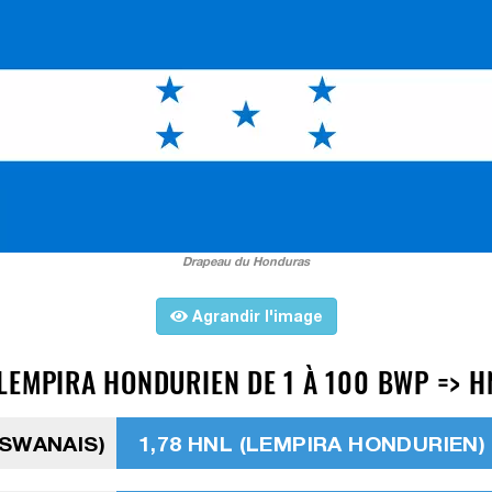
Drapeau du Honduras
Agrandir l'image
LEMPIRA HONDURIEN DE 1 À 100 BWP => H
TSWANAIS)
1,78 HNL (LEMPIRA HONDURIEN)