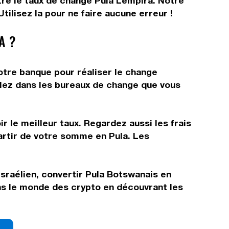
ître le taux de change Pula Lempira. Notre
ilisez la pour ne faire aucune erreur !
A ?
otre banque pour réaliser le change
allez dans les bureaux de change que vous
r le meilleur taux. Regardez aussi les frais
artir de votre somme en Pula. Les
Israélien, convertir Pula Botswanais en
ns le monde des crypto en découvrant les