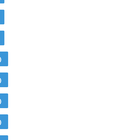
)
)
)
)