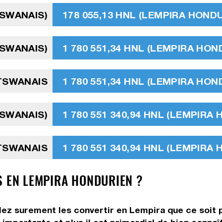
TSWANAIS)
178 055,13 HNL (LEMPIRA HOND
TSWANAIS)
1 780 551,34 HNL (LEMPIRA HON
OTSWANAIS
1 780 551,34 HNL (LEMPIRA HON
TSWANAIS)
1 780 551 340,94 HNL (LEMPIRA
OTSWANAIS
1 780 551 340,94 HNL (LEMPIRA
S EN LEMPIRA HONDURIEN ?
lez surement les convertir en Lempira que ce soit p