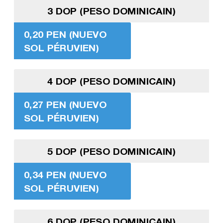
3 DOP (PESO DOMINICAIN)
0,20 PEN (NUEVO
SOL PÉRUVIEN)
4 DOP (PESO DOMINICAIN)
0,27 PEN (NUEVO
SOL PÉRUVIEN)
5 DOP (PESO DOMINICAIN)
0,34 PEN (NUEVO
SOL PÉRUVIEN)
6 DOP (PESO DOMINICAIN)