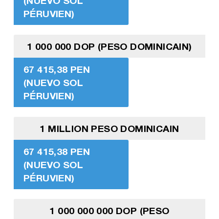
(NUEVO SOL
PÉRUVIEN)
1 000 000 DOP (PESO DOMINICAIN)
67 415,38 PEN
(NUEVO SOL
PÉRUVIEN)
1 MILLION PESO DOMINICAIN
67 415,38 PEN
(NUEVO SOL
PÉRUVIEN)
1 000 000 000 DOP (PESO