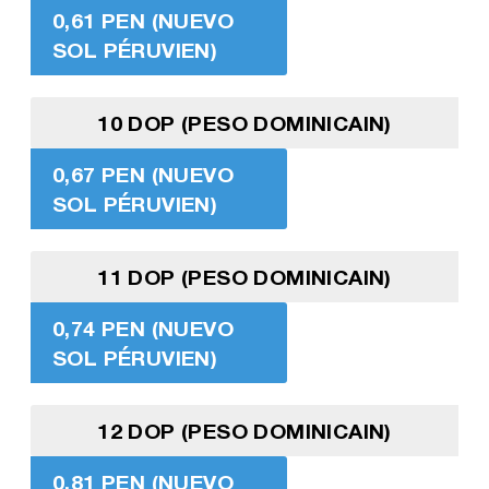
0,61 PEN (NUEVO
SOL PÉRUVIEN)
10 DOP (PESO DOMINICAIN)
0,67 PEN (NUEVO
SOL PÉRUVIEN)
11 DOP (PESO DOMINICAIN)
0,74 PEN (NUEVO
SOL PÉRUVIEN)
12 DOP (PESO DOMINICAIN)
0,81 PEN (NUEVO