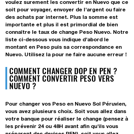
voulez surement les convertir en Nuevo que ce
soit pour voyager, envoyer de l'argent ou faire
des achats par internet. Plus la somme est
importante et plus il est primordial de bien
connaître le taux de change Peso Nuevo. Notre
liste ci-dessous vous indique d'abord le
montant en Peso puis sa correspondance en
Nuevo. Utilisez la pour ne faire aucune erreur !
COMMENT CHANGER DOP EN PEN ?
COMMENT CONVERTIR PESO VERS
NUEVO ?
Pour changer vos Peso en Nuevo Sol Péruvien,
vous avez plusieurs choix. Soit vous allez dans
votre banque pour réaliser le change (pensez à
les prévenir 24 ou 48H avant afin qu'ils vous
préparent des devises PEN), soit vous allez