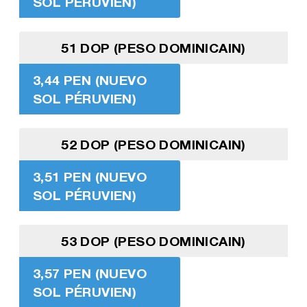
SOL PÉRUVIEN)
51 DOP (PESO DOMINICAIN)
3,44 PEN (NUEVO
SOL PÉRUVIEN)
52 DOP (PESO DOMINICAIN)
3,51 PEN (NUEVO
SOL PÉRUVIEN)
53 DOP (PESO DOMINICAIN)
3,57 PEN (NUEVO
SOL PÉRUVIEN)