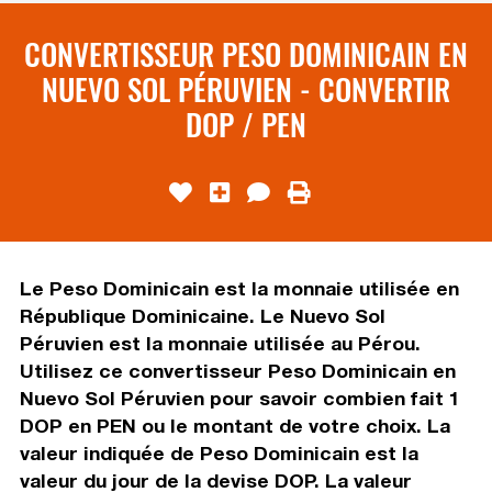
CONVERTISSEUR PESO DOMINICAIN EN
NUEVO SOL PÉRUVIEN - CONVERTIR
DOP / PEN
Le Peso Dominicain est la monnaie utilisée en
République Dominicaine. Le Nuevo Sol
Péruvien est la monnaie utilisée au Pérou.
Utilisez ce convertisseur Peso Dominicain en
Nuevo Sol Péruvien pour savoir combien fait 1
DOP en PEN ou le montant de votre choix. La
valeur indiquée de Peso Dominicain est la
valeur du jour de la devise DOP. La valeur