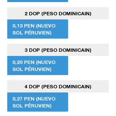
2 DOP (PESO DOMINICAIN)
0,13 PEN (NUEVO
SOL PÉRUVIEN)
3 DOP (PESO DOMINICAIN)
0,20 PEN (NUEVO
SOL PÉRUVIEN)
4 DOP (PESO DOMINICAIN)
0,27 PEN (NUEVO
SOL PÉRUVIEN)