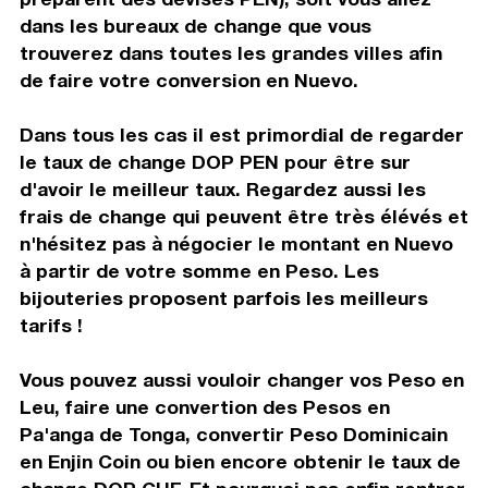
dans les bureaux de change que vous
trouverez dans toutes les grandes villes afin
de faire votre conversion en Nuevo.
Dans tous les cas il est primordial de regarder
le taux de change DOP PEN pour être sur
d'avoir le meilleur taux. Regardez aussi les
frais de change qui peuvent être très élévés et
n'hésitez pas à négocier le montant en Nuevo
à partir de votre somme en Peso. Les
bijouteries proposent parfois les meilleurs
tarifs !
Vous pouvez aussi vouloir changer vos Peso en
Leu, faire une convertion des Pesos en
Pa'anga de Tonga, convertir Peso Dominicain
en Enjin Coin ou bien encore obtenir le taux de