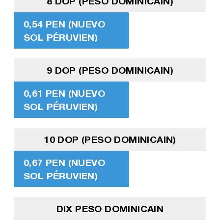
8 DOP (PESO DOMINICAIN)
0,54 PEN (NUEVO
SOL PÉRUVIEN)
9 DOP (PESO DOMINICAIN)
0,61 PEN (NUEVO
SOL PÉRUVIEN)
10 DOP (PESO DOMINICAIN)
0,67 PEN (NUEVO
SOL PÉRUVIEN)
DIX PESO DOMINICAIN