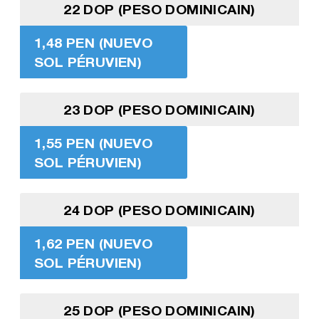
22 DOP (PESO DOMINICAIN)
1,48 PEN (NUEVO
SOL PÉRUVIEN)
23 DOP (PESO DOMINICAIN)
1,55 PEN (NUEVO
SOL PÉRUVIEN)
24 DOP (PESO DOMINICAIN)
1,62 PEN (NUEVO
SOL PÉRUVIEN)
25 DOP (PESO DOMINICAIN)