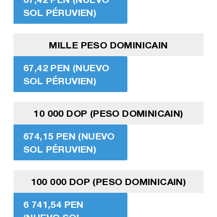
SOL PÉRUVIEN)
MILLE PESO DOMINICAIN
67,42 PEN (NUEVO
SOL PÉRUVIEN)
10 000 DOP (PESO DOMINICAIN)
674,15 PEN (NUEVO
SOL PÉRUVIEN)
100 000 DOP (PESO DOMINICAIN)
6 741,54 PEN