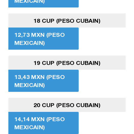
MEXICAIN)
18 CUP (PESO CUBAIN)
12,73 MXN (PESO
MEXICAIN)
19 CUP (PESO CUBAIN)
13,43 MXN (PESO
MEXICAIN)
20 CUP (PESO CUBAIN)
14,14 MXN (PESO
MEXICAIN)