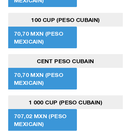
MEXICAIN)
100 CUP (PESO CUBAIN)
70,70 MXN (PESO
MEXICAIN)
CENT PESO CUBAIN
70,70 MXN (PESO
MEXICAIN)
1 000 CUP (PESO CUBAIN)
707,02 MXN (PESO
MEXICAIN)