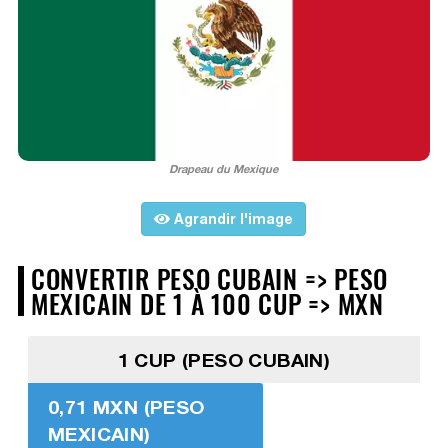
Drapeau du Mexique
Agrandir l'image
CONVERTIR PESO CUBAIN => PESO
MEXICAIN DE 1 À 100 CUP => MXN
1 CUP (PESO CUBAIN)
0,71 MXN (PESO
MEXICAIN)