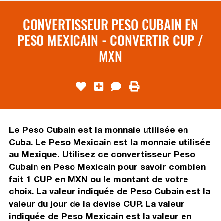
CONVERTISSEUR PESO CUBAIN EN
PESO MEXICAIN - CONVERTIR CUP /
MXN
Le Peso Cubain est la monnaie utilisée en
Cuba. Le Peso Mexicain est la monnaie utilisée
au Mexique. Utilisez ce convertisseur Peso
Cubain en Peso Mexicain pour savoir combien
fait 1 CUP en MXN ou le montant de votre
choix. La valeur indiquée de Peso Cubain est la
valeur du jour de la devise CUP. La valeur
indiquée de Peso Mexicain est la valeur en