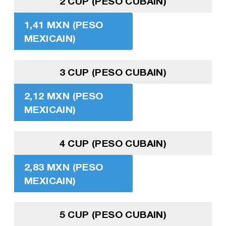
2 CUP (PESO CUBAIN)
1,41 MXN (PESO
MEXICAIN)
3 CUP (PESO CUBAIN)
2,12 MXN (PESO
MEXICAIN)
4 CUP (PESO CUBAIN)
2,83 MXN (PESO
MEXICAIN)
5 CUP (PESO CUBAIN)