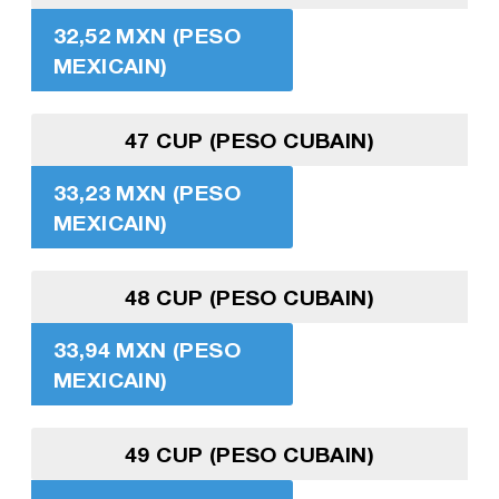
32,52 MXN (PESO
MEXICAIN)
47 CUP (PESO CUBAIN)
33,23 MXN (PESO
MEXICAIN)
48 CUP (PESO CUBAIN)
33,94 MXN (PESO
MEXICAIN)
49 CUP (PESO CUBAIN)