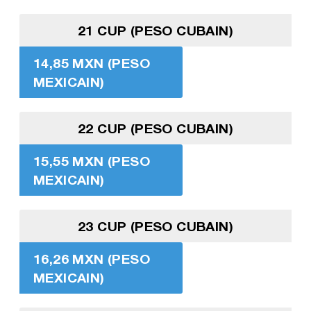
21 CUP (PESO CUBAIN)
14,85 MXN (PESO
MEXICAIN)
22 CUP (PESO CUBAIN)
15,55 MXN (PESO
MEXICAIN)
23 CUP (PESO CUBAIN)
16,26 MXN (PESO
MEXICAIN)