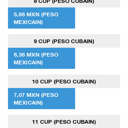
8 CUP (PESO CUBAIN)
5,66 MXN (PESO
MEXICAIN)
9 CUP (PESO CUBAIN)
6,36 MXN (PESO
MEXICAIN)
10 CUP (PESO CUBAIN)
7,07 MXN (PESO
MEXICAIN)
11 CUP (PESO CUBAIN)