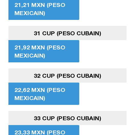
21,21 MXN (PESO
MEXICAIN)
31 CUP (PESO CUBAIN)
21,92 MXN (PESO
MEXICAIN)
32 CUP (PESO CUBAIN)
22,62 MXN (PESO
MEXICAIN)
33 CUP (PESO CUBAIN)
23,33 MXN (PESO