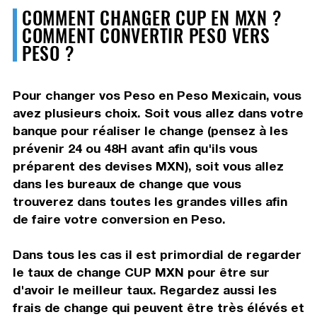
COMMENT CHANGER CUP EN MXN ?
COMMENT CONVERTIR PESO VERS
PESO ?
Pour changer vos Peso en Peso Mexicain, vous
avez plusieurs choix. Soit vous allez dans votre
banque pour réaliser le change (pensez à les
prévenir 24 ou 48H avant afin qu'ils vous
préparent des devises MXN), soit vous allez
dans les bureaux de change que vous
trouverez dans toutes les grandes villes afin
de faire votre conversion en Peso.
Dans tous les cas il est primordial de regarder
le taux de change CUP MXN pour être sur
d'avoir le meilleur taux. Regardez aussi les
frais de change qui peuvent être très élévés et