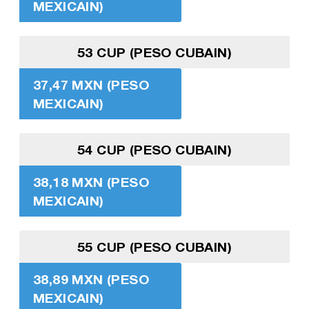
MEXICAIN)
53 CUP (PESO CUBAIN)
37,47 MXN (PESO
MEXICAIN)
54 CUP (PESO CUBAIN)
38,18 MXN (PESO
MEXICAIN)
55 CUP (PESO CUBAIN)
38,89 MXN (PESO
MEXICAIN)