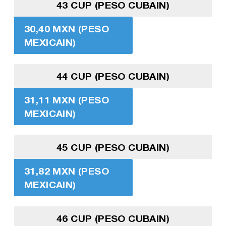
43 CUP (PESO CUBAIN)
30,40 MXN (PESO
MEXICAIN)
44 CUP (PESO CUBAIN)
31,11 MXN (PESO
MEXICAIN)
45 CUP (PESO CUBAIN)
31,82 MXN (PESO
MEXICAIN)
46 CUP (PESO CUBAIN)