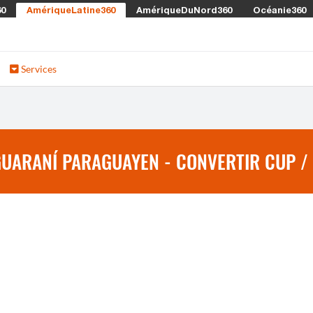
60
AmériqueLatine360
AmériqueDuNord360
Océanie360
Services
GUARANÍ PARAGUAYEN - CONVERTIR CUP /