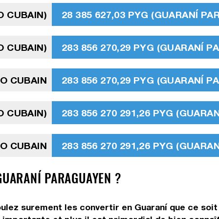
O CUBAIN)
28 385 627,03 PYG (GUARANÍ P
O CUBAIN)
283 856 270,29 PYG (GUARANÍ 
SO CUBAIN
283 856 270,29 PYG (GUARANÍ 
O CUBAIN)
283 856 270 291,26 PYG (GUARA
SO CUBAIN
283 856 270 291,26 PYG (GUARA
 GUARANÍ PARAGUAYEN ?
ulez surement les convertir en Guaraní que ce soit 