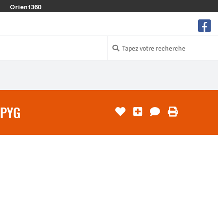
Orient360
 PYG