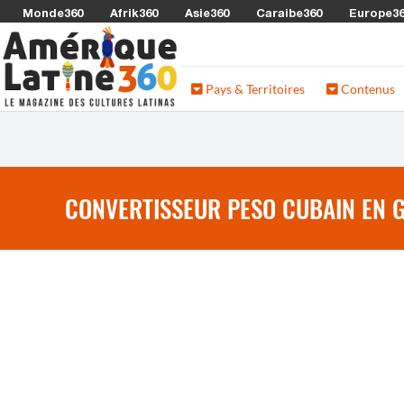
Monde360
Afrik360
Asie360
Caraibe360
Europe3
Pays & Territoires
Contenus
CONVERTISSEUR PESO CUBAIN EN 