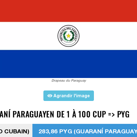
Drapeau du Paraguay
Agrandir l'image
ANÍ PARAGUAYEN DE 1 À 100 CUP => PYG
O CUBAIN)
283,86 PYG (GUARANÍ PARAGUA