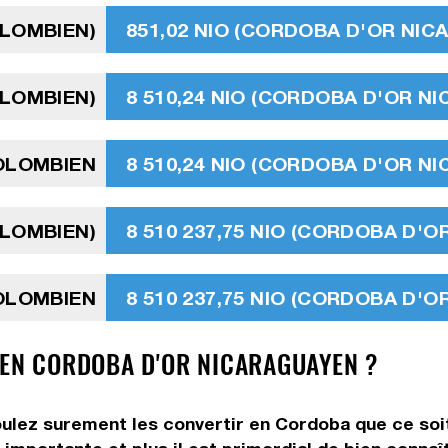
OLOMBIEN)
851,02 NIO (CORDOBA D'OR NI
OLOMBIEN)
8 510,24 NIO (CORDOBA D'OR N
COLOMBIEN
8 510,24 NIO (CORDOBA D'OR N
OLOMBIEN)
8 510 237,75 NIO (CORDOBA D'
COLOMBIEN
8 510 237,75 NIO (CORDOBA D'
 EN CORDOBA D'OR NICARAGUAYEN ?
ulez surement les convertir en Cordoba que ce soit