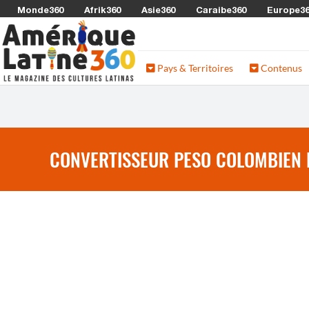
Monde360
Afrik360
Asie360
Caraibe360
Europe3
Pays & Territoires
Contenus
CONVERTISSEUR PESO COLOMBIEN 