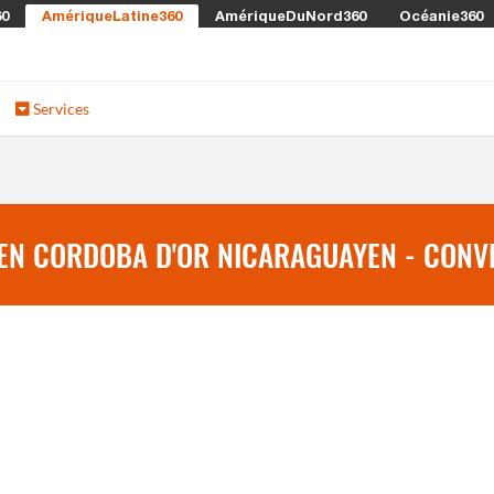
60
AmériqueLatine360
AmériqueDuNord360
Océanie360
Services
EN CORDOBA D'OR NICARAGUAYEN - CONVE