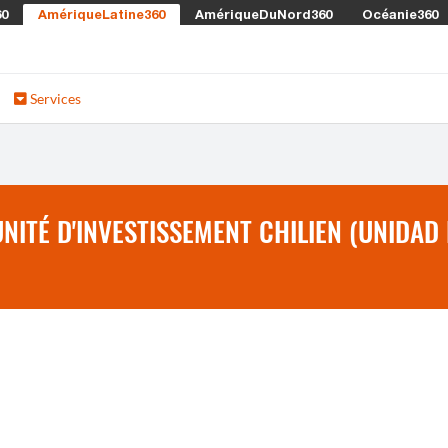
60
AmériqueLatine360
AmériqueDuNord360
Océanie360
Services
NITÉ D'INVESTISSEMENT CHILIEN (UNIDAD