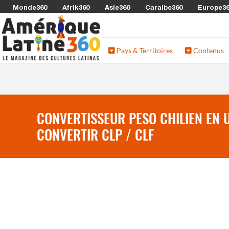
Monde360
Afrik360
Asie360
Caraibe360
Europe3
Pays & Territoires
Contenus
CONVERTISSEUR PESO CHILIEN EN U
CONVERTIR CLP / CLF