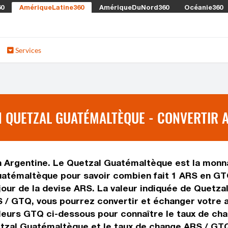
60
AmériqueLatine360
AmériqueDuNord360
Océanie360
Services
 QUETZAL GUATÉMALTÈQUE - CONVERTIR A
n Argentine. Le Quetzal Guatémaltèque est la monna
atémaltèque pour savoir combien fait 1 ARS en GTQ
 jour de la devise ARS. La valeur indiquée de Quetz
 / GTQ, vous pourrez convertir et échanger votre 
aleurs GTQ ci-dessous pour connaître le taux de ch
etzal Guatémaltèque et le taux de change ARS / GT