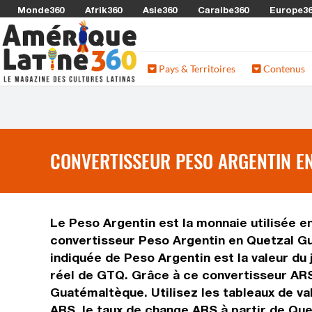
Monde360
Afrik360
Asie360
Caraibe360
Europe3
Pays & Territoires
Contenus
CONVERTISSEUR PESO ARGENTIN EN
Le Peso Argentin est la monnaie utilisée e
convertisseur Peso Argentin en Quetzal Gu
indiquée de Peso Argentin est la valeur du
réel de GTQ. Grâce à ce convertisseur ARS
Guatémaltèque. Utilisez les tableaux de v
ARS, le taux de change ARS à partir de Qu