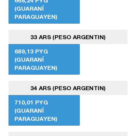
668,24 PYG
(GUARANÍ
PARAGUAYEN)
33 ARS (PESO ARGENTIN)
689,13 PYG
(GUARANÍ
PARAGUAYEN)
34 ARS (PESO ARGENTIN)
710,01 PYG
(GUARANÍ
PARAGUAYEN)