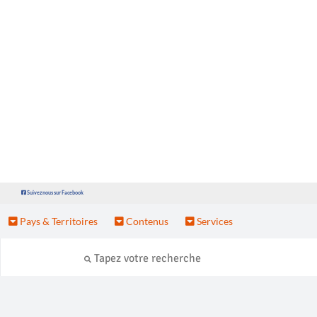
Suivez nous sur Facebook
Pays & Territoires
Contenus
Services