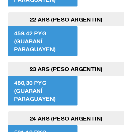
22 ARS (PESO ARGENTIN)
459,42 PYG
(GUARANÍ
PARAGUAYEN)
23 ARS (PESO ARGENTIN)
480,30 PYG
(GUARANÍ
PARAGUAYEN)
24 ARS (PESO ARGENTIN)