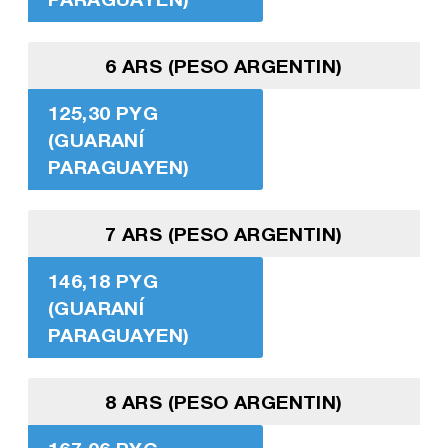
6 ARS (PESO ARGENTIN)
125,30 PYG
(GUARANÍ
PARAGUAYEN)
7 ARS (PESO ARGENTIN)
146,18 PYG
(GUARANÍ
PARAGUAYEN)
8 ARS (PESO ARGENTIN)