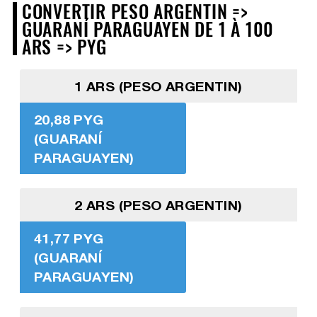
CONVERTIR PESO ARGENTIN =>
GUARANÍ PARAGUAYEN DE 1 À 100
ARS => PYG
1 ARS (PESO ARGENTIN)
20,88 PYG
(GUARANÍ
PARAGUAYEN)
2 ARS (PESO ARGENTIN)
41,77 PYG
(GUARANÍ
PARAGUAYEN)