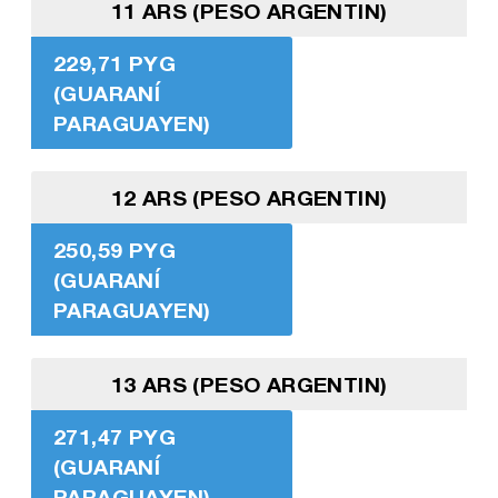
11 ARS (PESO ARGENTIN)
229,71 PYG
(GUARANÍ
PARAGUAYEN)
12 ARS (PESO ARGENTIN)
250,59 PYG
(GUARANÍ
PARAGUAYEN)
13 ARS (PESO ARGENTIN)
271,47 PYG
(GUARANÍ
PARAGUAYEN)