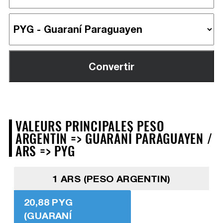
VALEURS PRINCIPALES PESO
ARGENTIN => GUARANÍ PARAGUAYEN /
ARS => PYG
1 ARS (PESO ARGENTIN)
20,88 PYG
(GUARANÍ