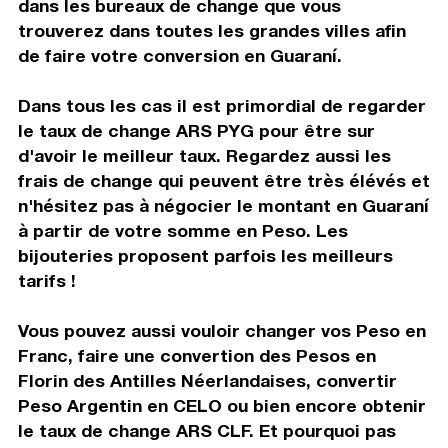
dans les bureaux de change que vous
trouverez dans toutes les grandes villes afin
de faire votre conversion en Guaraní.
Dans tous les cas il est primordial de regarder
le taux de change ARS PYG pour être sur
d'avoir le meilleur taux. Regardez aussi les
frais de change qui peuvent être très élévés et
n'hésitez pas à négocier le montant en Guaraní
à partir de votre somme en Peso. Les
bijouteries proposent parfois les meilleurs
tarifs !
Vous pouvez aussi vouloir changer vos Peso en
Franc, faire une convertion des Pesos en
Florin des Antilles Néerlandaises, convertir
Peso Argentin en CELO ou bien encore obtenir
le taux de change ARS CLF. Et pourquoi pas