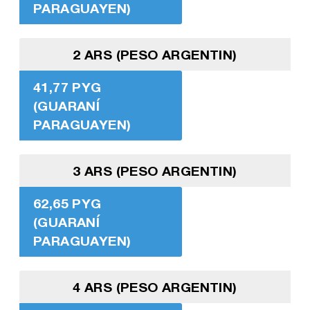
PARAGUAYEN)
2 ARS (PESO ARGENTIN)
41,77 PYG
(GUARANÍ
PARAGUAYEN)
3 ARS (PESO ARGENTIN)
62,65 PYG
(GUARANÍ
PARAGUAYEN)
4 ARS (PESO ARGENTIN)