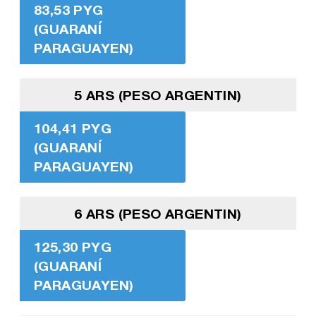
83,53 PYG
(GUARANÍ
PARAGUAYEN)
5 ARS (PESO ARGENTIN)
104,41 PYG
(GUARANÍ
PARAGUAYEN)
6 ARS (PESO ARGENTIN)
125,30 PYG
(GUARANÍ
PARAGUAYEN)