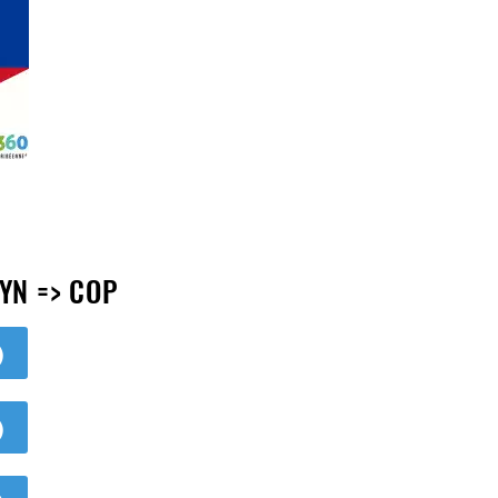
YN => COP
)
)