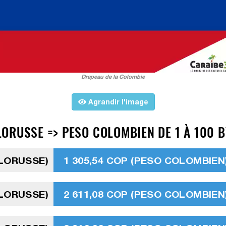
Drapeau de la Colombie
Agrandir l'image
ORUSSE => PESO COLOMBIEN DE 1 À 100 B
ÉLORUSSE)
1 305,54 COP (PESO COLOMBIEN
ÉLORUSSE)
2 611,08 COP (PESO COLOMBIEN