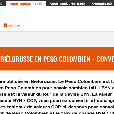
60
AmériqueLatine360
AmériqueDuNord360
Océanie360
Services
BIÉLORUSSE EN PESO COLOMBIEN - CONVE
e utilisée en Biélorussie. Le Peso Colombien est la
n Peso Colombien pour savoir combien fait 1 BYN e
se est la valeur du jour de la devise BYN. La valeur
sseur BYN / COP, vous pourrez convertir et échang
 les tableaux de valeurs COP ci-dessous pour conna
tir de Peso Colombien et le taux de change BYN / C