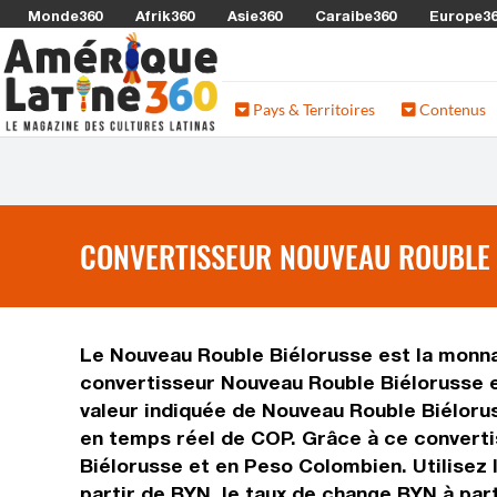
Monde360
Afrik360
Asie360
Caraibe360
Europe3
Pays & Territoires
Contenus
CONVERTISSEUR NOUVEAU ROUBLE 
Le Nouveau Rouble Biélorusse est la monnai
convertisseur Nouveau Rouble Biélorusse e
valeur indiquée de Nouveau Rouble Biélorus
en temps réel de COP. Grâce à ce converti
Biélorusse et en Peso Colombien. Utilisez
partir de BYN, le taux de change BYN à par