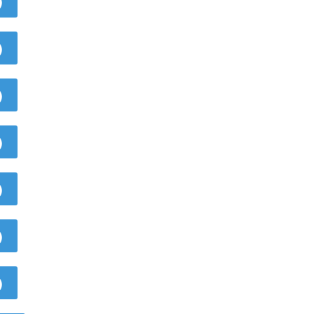
)
)
)
)
)
)
)