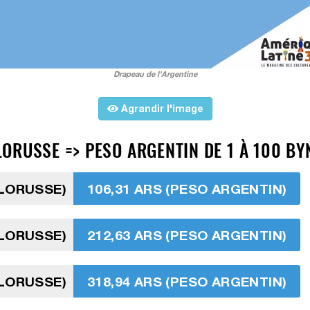
Drapeau de l'Argentine
Agrandir l'image
ORUSSE => PESO ARGENTIN DE 1 À 100 BY
ÉLORUSSE)
106,31 ARS (PESO ARGENTIN)
ÉLORUSSE)
212,63 ARS (PESO ARGENTIN)
ÉLORUSSE)
318,94 ARS (PESO ARGENTIN)