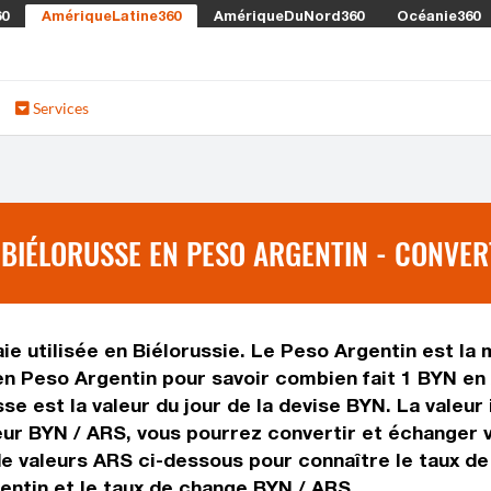
60
AmériqueLatine360
AmériqueDuNord360
Océanie360
Services
IÉLORUSSE EN PESO ARGENTIN - CONVERT
 utilisée en Biélorussie. Le Peso Argentin est la m
n Peso Argentin pour savoir combien fait 1 BYN en 
e est la valeur du jour de la devise BYN. La valeur
ur BYN / ARS, vous pourrez convertir et échanger 
 de valeurs ARS ci-dessous pour connaître le taux d
entin et le taux de change BYN / ARS.