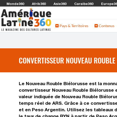
Monde360
Afrik360
Asie360
Caraibe360
Europe3
Pays & Territoires
Contenus
CONVERTISSEUR NOUVEAU ROUBLE B
Le Nouveau Rouble Biélorusse est la monnaie
convertisseur Nouveau Rouble Biélorusse e
valeur indiquée de Nouveau Rouble Biéloruss
temps réel de ARS. Grâce à ce convertisse
et en Peso Argentin. Utilisez les tableaux
le taux de change BYN à partir de Peso Arg