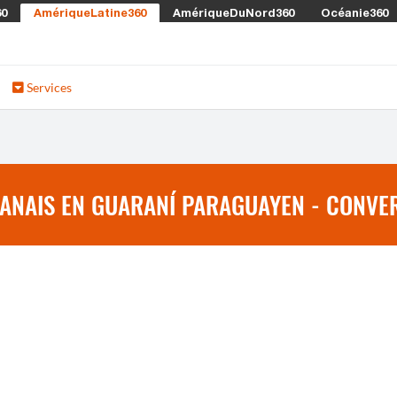
60
AmériqueLatine360
AmériqueDuNord360
Océanie360
Services
NAIS EN GUARANÍ PARAGUAYEN - CONVER