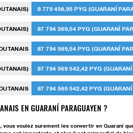
OUTANAIS)
8 779 456,95 PYG (GUARANÍ PA
OUTANAIS)
87 794 569,54 PYG (GUARANÍ P
OUTANAIS
87 794 569,54 PYG (GUARANÍ P
OUTANAIS)
87 794 569 542,42 PYG (GUARAN
OUTANAIS
87 794 569 542,42 PYG (GUARAN
ANAIS EN GUARANÍ PARAGUAYEN ?
 vous voulez surement les convertir en Guaraní que