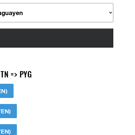
TN => PYG
EN)
YEN)
YEN)