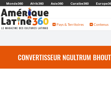
Monde360
Afrik360
Asie360
Caraibe360
Europe3
Pays & Territoires
Contenus
CONVERTISSEUR NGULTRUM BHOUTAN