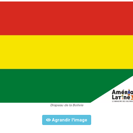
Drapeau de la Bolivie
Agrandir l'image