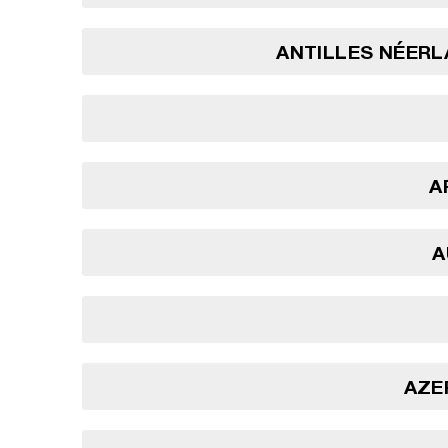
ANTILLES NÉERL
A
A
AZE