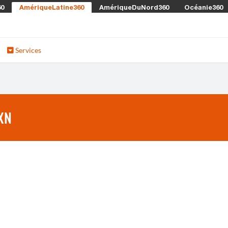
60
AmériqueLatine360
AmériqueDuNord360
Océanie360
Services
XN