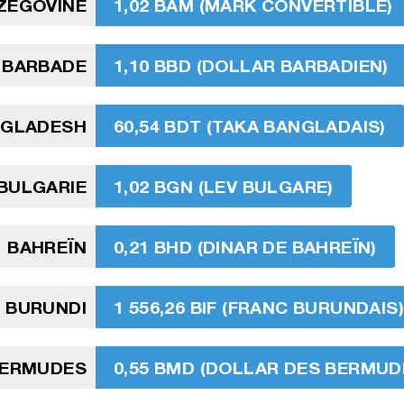
ZÉGOVINE
1,02 BAM (MARK CONVERTIBLE)
BARBADE
1,10 BBD (DOLLAR BARBADIEN)
NGLADESH
60,54 BDT (TAKA BANGLADAIS)
BULGARIE
1,02 BGN (LEV BULGARE)
BAHREÏN
0,21 BHD (DINAR DE BAHREÏN)
BURUNDI
1 556,26 BIF (FRANC BURUNDAIS)
ERMUDES
0,55 BMD (DOLLAR DES BERMUD