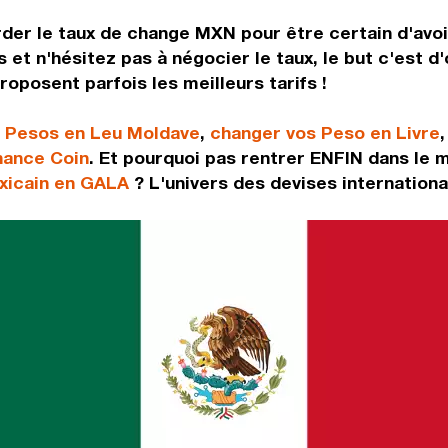
rder le taux de change MXN pour être certain d'avoir
 et n'hésitez pas à négocier le taux, le but c'est d
oposent parfois les meilleurs tarifs !
s Pesos en Leu Moldave
,
changer vos Peso en Livre
nance Coin
. Et pourquoi pas rentrer ENFIN dans le 
xicain en GALA
? L'univers des devises international