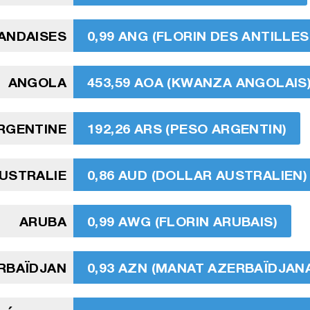
ANDAISES
0,99 ANG (FLORIN DES ANTILLE
ANGOLA
453,59 AOA (KWANZA ANGOLAIS
RGENTINE
192,26 ARS (PESO ARGENTIN)
USTRALIE
0,86 AUD (DOLLAR AUSTRALIEN)
ARUBA
0,99 AWG (FLORIN ARUBAIS)
RBAÏDJAN
0,93 AZN (MANAT AZERBAÏDJANA