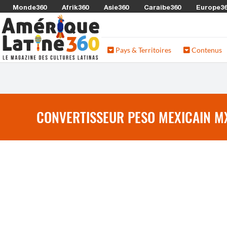
Monde360
Afrik360
Asie360
Caraibe360
Europe3
Pays & Territoires
Contenus
CONVERTISSEUR PESO MEXICAIN M