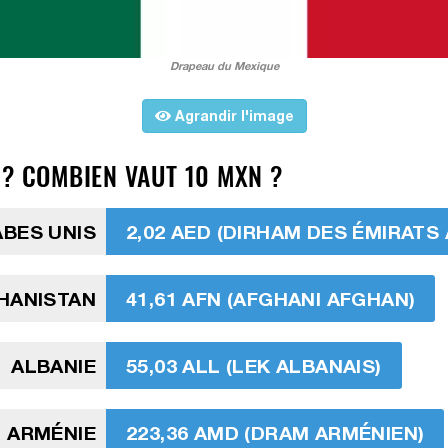
Drapeau du Mexique
Agrandir l'image
 ? COMBIEN VAUT 10 MXN ?
ABES UNIS
2,02 AED (DIRHAM DES ÉMIRATS
HANISTAN
41,61 AFN (AFGHANI AFGHAN)
ALBANIE
55,03 ALL (LEK ALBANAIS)
ARMÉNIE
223,36 AMD (DRAM ARMÉNIEN)