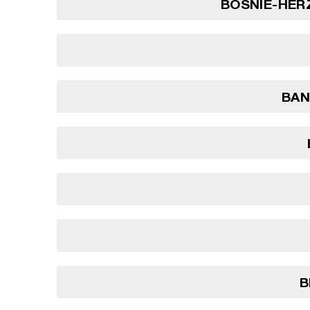
BOSNIE-HER
BA
B