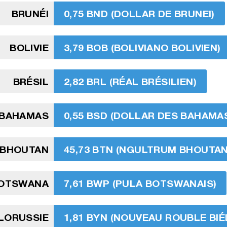
BRUNÉI
0,75 BND (DOLLAR DE BRUNEI)
BOLIVIE
3,79 BOB (BOLIVIANO BOLIVIEN)
BRÉSIL
2,82 BRL (RÉAL BRÉSILIEN)
BAHAMAS
0,55 BSD (DOLLAR DES BAHAMA
BHOUTAN
45,73 BTN (NGULTRUM BHOUTAN
OTSWANA
7,61 BWP (PULA BOTSWANAIS)
ÉLORUSSIE
1,81 BYN (NOUVEAU ROUBLE BI