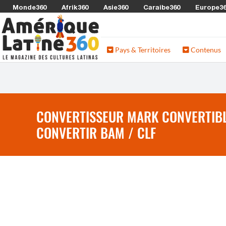
Monde360
Afrik360
Asie360
Caraibe360
Europe3
Pays & Territoires
Contenus
CONVERTISSEUR MARK CONVERTIBLE
CONVERTIR BAM / CLF