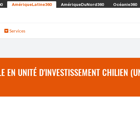
60
AmériqueLatine360
AmériqueDuNord360
Océanie360
Services
 EN UNITÉ D'INVESTISSEMENT CHILIEN (U